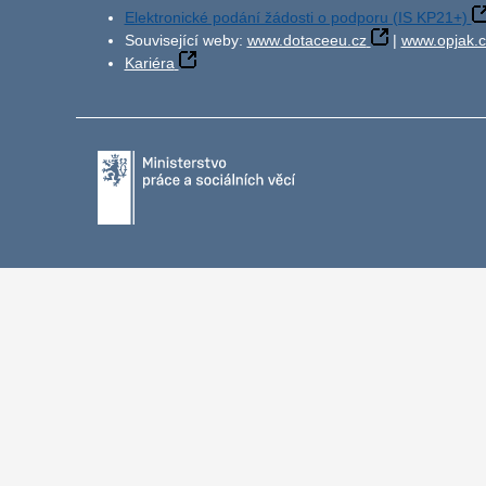
Elektronické podání žádosti o podporu (IS KP21+)
Související weby:
www.dotaceeu.cz
|
www.opjak.c
Kariéra