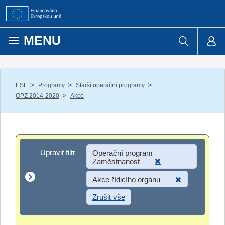
Přejít k obsahu
MENU
/
/
/
ESF
Programy
Starší operační programy
/
OPZ 2014-2020
Akce
Upravit filtr
Upravit filtr
Operační program
Zaměstnanost
Akce řídicího orgánu
Zrušit vše