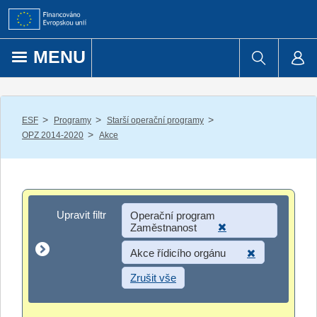
Přejít k obsahu
MENU
/
/
/
ESF
Programy
Starší operační programy
/
OPZ 2014-2020
Akce
Upravit filtr
Upravit filtr
Operační program
Zaměstnanost
Akce řídicího orgánu
Zrušit vše