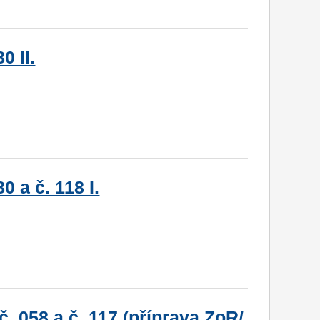
0 II.
0 a č. 118 I.
. 058 a č. 117 (příprava ZoR/