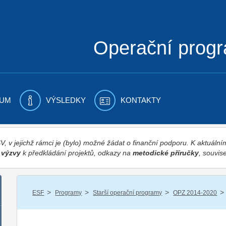
Operační prog
UM
VÝSLEDKY
KONTAKTY
 v jejichž rámci je (bylo) možné žádat o finanční podporu. K aktuál
,
výzvy
k předkládání projektů, odkazy na
metodické příručky
, souvise
/
/
/
/
ESF
Programy
Starší operační programy
OPZ 2014-2020