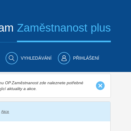
ram
Zaměstnanost plus
VYHLEDÁVÁNÍ
PŘIHLÁŠENÍ
nímu OP Zaměstnanost zde naleznete potřebné
jící aktuality a akce.
Akce