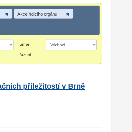
Akce řídicího orgánu
Směr
řazení:
čních příležitostí v Brně