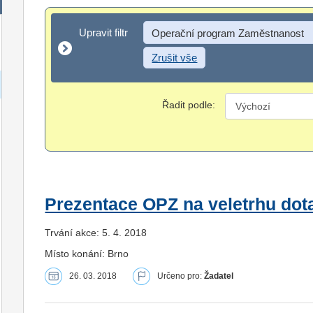
Upravit filtr
Upravit filtr
Operační program Zaměstnanost
Zrušit vše
Řadit podle:
Prezentace OPZ na veletrhu dota
Trvání akce: 5. 4. 2018
Místo konání: Brno
26. 03. 2018
Určeno pro:
Žadatel