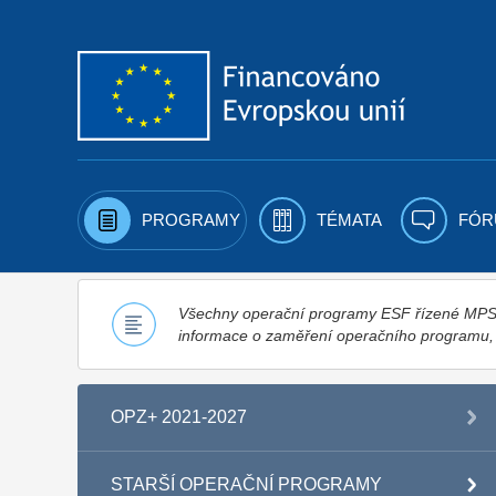
Přejít k obsahu
PROGRAMY
TÉMATA
FÓR
Všechny operační programy ESF řízené MPSV,
informace o zaměření operačního programu
OPZ+ 2021-2027
STARŠÍ OPERAČNÍ PROGRAMY