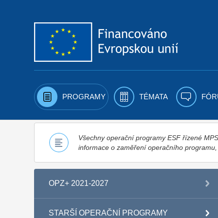
Přejít k obsahu
PROGRAMY
TÉMATA
FÓR
Všechny operační programy ESF řízené MPSV,
informace o zaměření operačního programu
OPZ+ 2021-2027
STARŠÍ OPERAČNÍ PROGRAMY