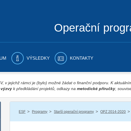
Operační prog
UM
VÝSLEDKY
KONTAKTY
 v jejichž rámci je (bylo) možné žádat o finanční podporu. K aktuál
,
výzvy
k předkládání projektů, odkazy na
metodické příručky
, souvise
/
/
/
/
ESF
Programy
Starší operační programy
OPZ 2014-2020