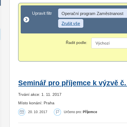
Upravit filtr
Upravit filtr
Operační program Zaměstnanost
Zrušit vše
Řadit podle:
Seminář pro příjemce k výzvě č.
Trvání akce: 1. 11. 2017
Místo konání: Praha
20. 10. 2017
Určeno pro:
Příjemce