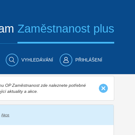
ram
Zaměstnanost plus
VYHLEDÁVÁNÍ
PŘIHLÁŠENÍ
nímu OP Zaměstnanost zde naleznete potřebné
jící aktuality a akce.
Akce