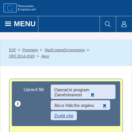
Přejít k obsahu
MENU
/
/
/
ESF
Programy
Starší operační programy
/
OPZ 2014-2020
Akce
Upravit filtr
Upravit filtr
Operační program
Zaměstnanost
Akce řídicího orgánu
Zrušit vše