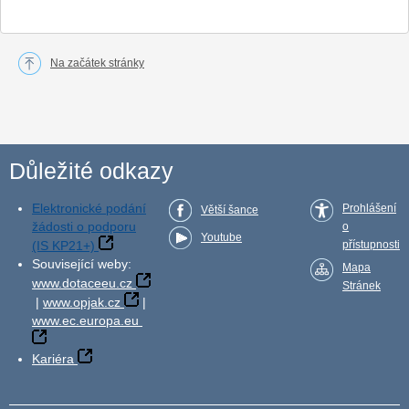
Na začátek stránky
Důležité odkazy
Elektronické podání
Prohlášení
Větší šance
žádosti o podporu
o
Youtube
(IS KP21+)
přístupnosti
Související weby:
Mapa
www.dotaceeu.cz
Stránek
|
www.opjak.cz
|
www.ec.europa.eu
Kariéra