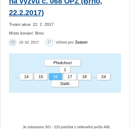
na výzvu č. 068 OPZ (Brno,
22.2.2017)
Trvání akce: 22. 2. 2017
Místo konání: Brno
10. 02. 2017
Určeno pro:
Žadatel
Předchozí
1
...
14
15
16
17
18
...
24
Další
STRÁNKA 16 24
Je zobrazeno 301 - 320 položek z celkového počtu 468.