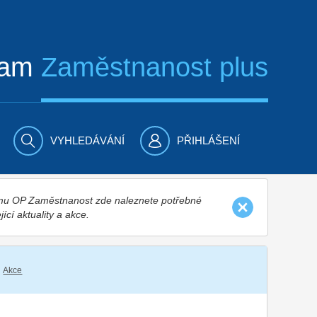
ram
Zaměstnanost plus
VYHLEDÁVÁNÍ
PŘIHLÁŠENÍ
nímu OP Zaměstnanost zde naleznete potřebné
jící aktuality a akce.
Akce