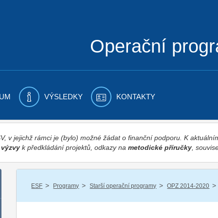
Operační prog
UM
VÝSLEDKY
KONTAKTY
 v jejichž rámci je (bylo) možné žádat o finanční podporu. K aktuál
,
výzvy
k předkládání projektů, odkazy na
metodické příručky
, souvise
/
/
/
/
ESF
Programy
Starší operační programy
OPZ 2014-2020