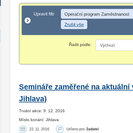
Upravit filtr
Upravit filtr
Operační program Zaměstnanost
Zrušit vše
Řadit podle:
Semináře zaměřené na aktuální v
Jihlava)
Trvání akce: 9. 12. 2016
Místo konání: Jihlava
22. 11. 2016
Určeno pro:
žadatel