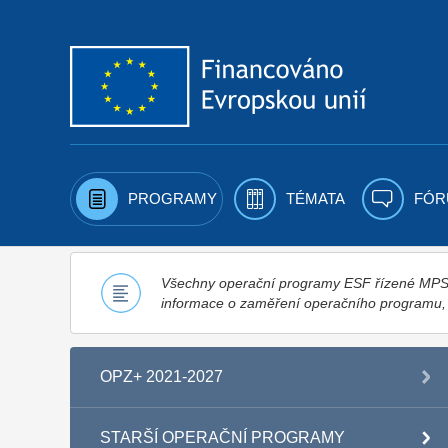
Přejít k obsahu
PROGRAMY
TÉMATA
FÓR
Všechny operační programy ESF řízené MPSV,
informace o zaměření operačního programu
OPZ+ 2021-2027
STARŠÍ OPERAČNÍ PROGRAMY