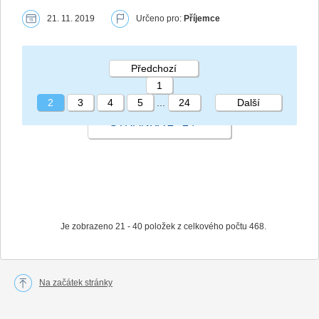
21. 11. 2019
Určeno pro:
Příjemce
Předchozí
1
2
3
4
5
...
24
Další
STRÁNKA 2 24
Je zobrazeno 21 - 40 položek z celkového počtu 468.
Na začátek stránky