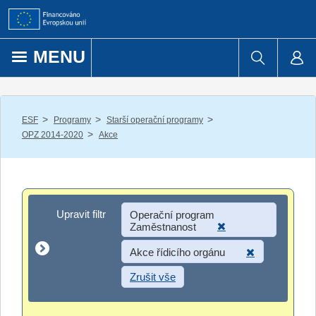
Přejít k obsahu
MENU
/
/
/
ESF
Programy
Starší operační programy
/
OPZ 2014-2020
Akce
Upravit filtr
Upravit filtr
Operační program
Zaměstnanost
Akce řídicího orgánu
Zrušit vše