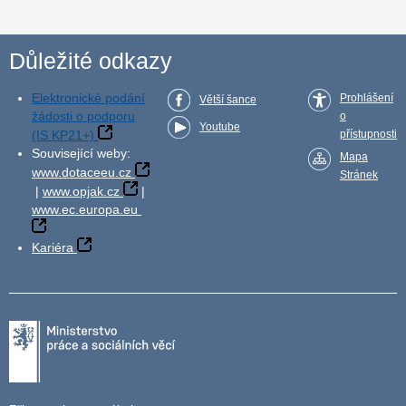
Důležité odkazy
Elektronické podání
Prohlášení
Větší šance
žádosti o podporu
o
Youtube
(IS KP21+)
přístupnosti
Související weby:
Mapa
www.dotaceeu.cz
Stránek
|
www.opjak.cz
|
www.ec.europa.eu
Kariéra