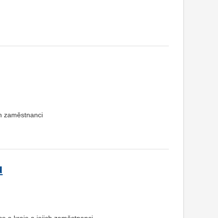
ch zaměstnanci
u
e a kraje a jejich zaměstnanci