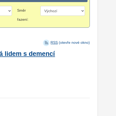
Směr
řazení:
RSS
(otevře nové okno)
á lidem s demencí