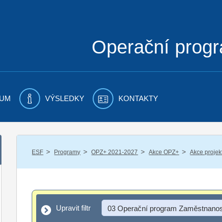
Operační prog
UM
VÝSLEDKY
KONTAKTY
/
/
/
/
ESF
Programy
OPZ+ 2021-2027
Akce OPZ+
Akce proje
Upravit filtr
Upravit filtr
03 Operační program Zaměstnanos