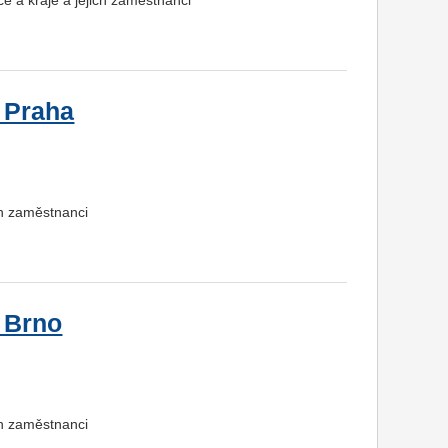
 Praha
ch zaměstnanci
 Brno
ch zaměstnanci