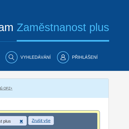
ram
Zaměstnanost plus
VYHLEDÁVÁNÍ
PŘIHLÁŠENÍ
ktů OPZ+
Zrušit vše
t plus