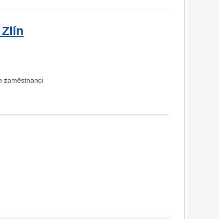
Zlín
ch zaměstnanci