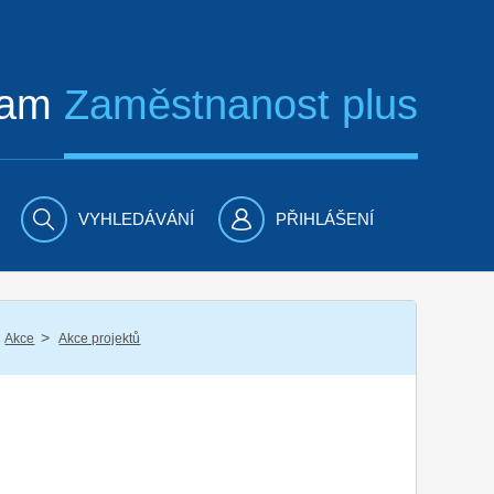
ram
Zaměstnanost plus
VYHLEDÁVÁNÍ
PŘIHLÁŠENÍ
/
Akce
Akce projektů