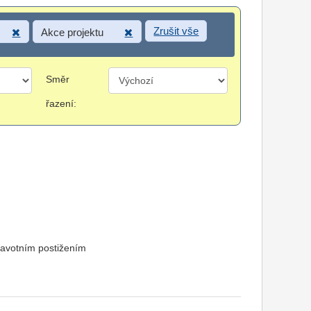
Zrušit vše
Akce projektu
Směr
řazení:
ravotním postižením