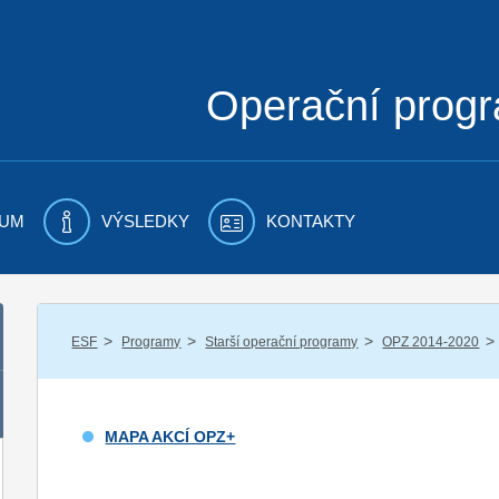
Operační prog
UM
VÝSLEDKY
KONTAKTY
/
/
/
/
ESF
Programy
Starší operační programy
OPZ 2014-2020
MAPA AKCÍ OPZ+