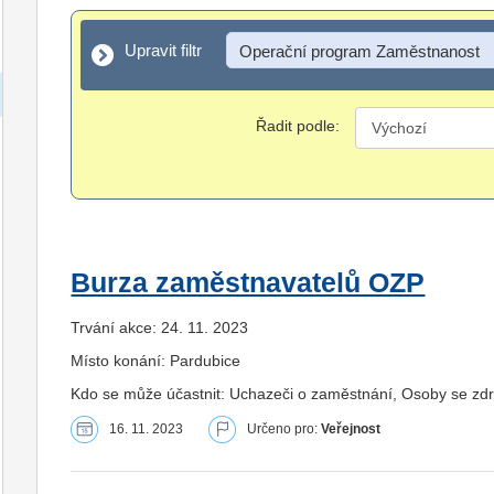
Upravit filtr
Upravit filtr
Operační program Zaměstnanost
Řadit podle:
Burza zaměstnavatelů OZP
Trvání akce: 24. 11. 2023
Místo konání: Pardubice
Kdo se může účastnit: Uchazeči o zaměstnání, Osoby se zd
16. 11. 2023
Určeno pro:
Veřejnost