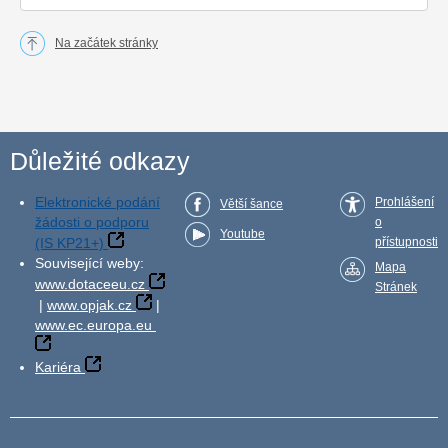
Na začátek stránky
Důležité odkazy
Elektronické podání
Prohlášení
Větší šance
žádosti o podporu
o
Youtube
(IS KP21+)
přístupnosti
Související weby:
Mapa
www.dotaceeu.cz
Stránek
|
www.opjak.cz
|
www.ec.europa.eu
Kariéra