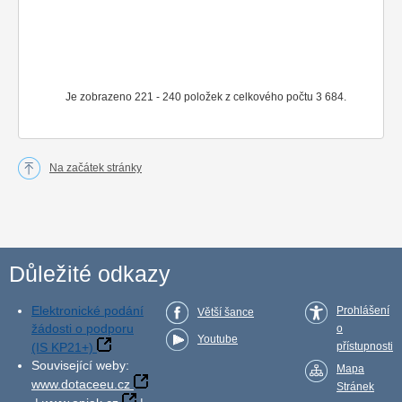
Je zobrazeno 221 - 240 položek z celkového počtu 3 684.
Na začátek stránky
Důležité odkazy
Elektronické podání
Prohlášení
Větší šance
žádosti o podporu
o
Youtube
(IS KP21+)
přístupnosti
Související weby:
Mapa
www.dotaceeu.cz
Stránek