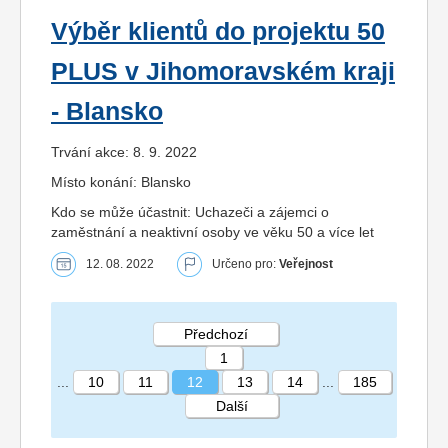
Výběr klientů do projektu 50
PLUS v Jihomoravském kraji
- Blansko
Trvání akce: 8. 9. 2022
Místo konání: Blansko
Kdo se může účastnit: Uchazeči a zájemci o
zaměstnání a neaktivní osoby ve věku 50 a více let
12. 08. 2022
Určeno pro:
Veřejnost
Předchozí
1
...
10
11
12
13
14
...
185
Další
STRÁNKA 12 185