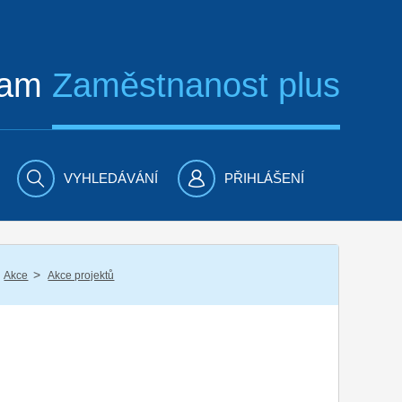
ram
Zaměstnanost plus
VYHLEDÁVÁNÍ
PŘIHLÁŠENÍ
/
Akce
Akce projektů