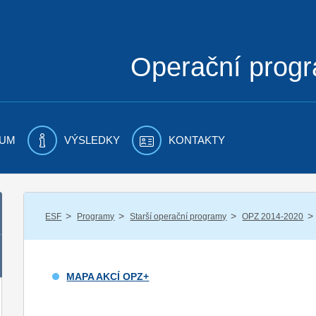
Operační prog
UM
VÝSLEDKY
KONTAKTY
/
/
/
/
ESF
Programy
Starší operační programy
OPZ 2014-2020
MAPA AKCÍ OPZ+