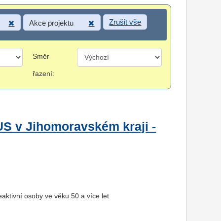
Zrušit vše
Akce projektu
Směr
řazení:
US v Jihomoravském kraji -
aktivní osoby ve věku 50 a více let