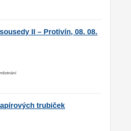
ousedy II – Protivín, 08. 08.
aměstnání
papírových trubiček