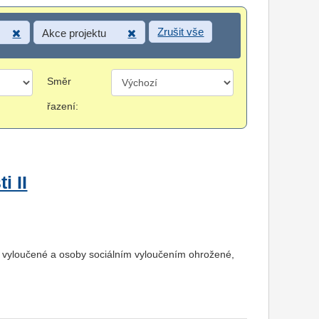
Zrušit vše
Akce projektu
Směr
řazení:
i II
 vyloučené a osoby sociálním vyloučením ohrožené,