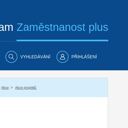
ram
Zaměstnanost plus
VYHLEDÁVÁNÍ
PŘIHLÁŠENÍ
/
Akce
Akce projektů