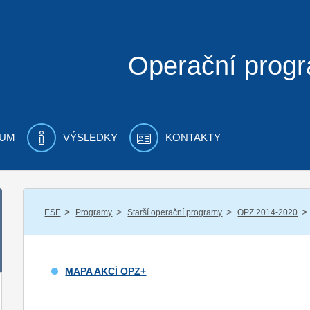
Operační prog
UM
VÝSLEDKY
KONTAKTY
/
/
/
/
ESF
Programy
Starší operační programy
OPZ 2014-2020
MAPA AKCÍ OPZ+