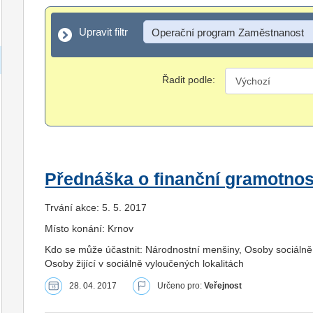
Upravit filtr
Upravit filtr
Operační program Zaměstnanost
Řadit podle:
Přednáška o finanční gramotnost
Trvání akce: 5. 5. 2017
Místo konání: Krnov
Kdo se může účastnit: Národnostní menšiny, Osoby sociálně
Osoby žijící v sociálně vyloučených lokalitách
28. 04. 2017
Určeno pro:
Veřejnost