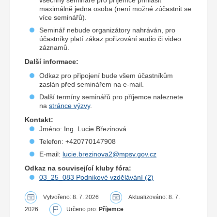
všechny semináře pro příjemce přihlásit
maximálně jedna osoba (není možné zúčastnit se
více seminářů).
Seminář nebude organizátory nahráván, pro
účastníky platí zákaz pořizování audio či video
záznamů.
Další informace:
Odkaz pro připojení bude všem účastníkům
zaslán před seminářem na e-mail.
Další termíny seminářů pro příjemce naleznete
na
stránce výzvy
.
Kontakt:
Jméno: Ing. Lucie Březinová
Telefon: +420770147908
E-mail:
lucie.brezinova2@mpsv.gov.cz
Odkaz na související kluby fóra:
03_25_083 Podnikové vzdělávání (2)
Vytvořeno: 8. 7. 2026
Aktualizováno: 8. 7.
2026
Určeno pro:
Příjemce