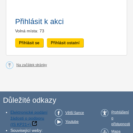
Přihlásit k akci
Volná místa: 73
Přihlásit se
Přihlásit ostatní
Na začátek stránky
Důležité odkazy
Elektronické podání
Prohlášení
Větší šance
žádosti o podporu
o
Youtube
(IS KP21+)
přístupnosti
Související weby:
Mapa