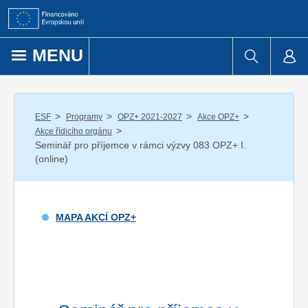
Přejít k obsahu
MENU
/
/
/
/
ESF
Programy
OPZ+ 2021-2027
Akce OPZ+
/
Akce řídicího orgánu
Seminář pro příjemce v rámci výzvy 083 OPZ+ I.
(online)
MAPA AKCÍ OPZ+