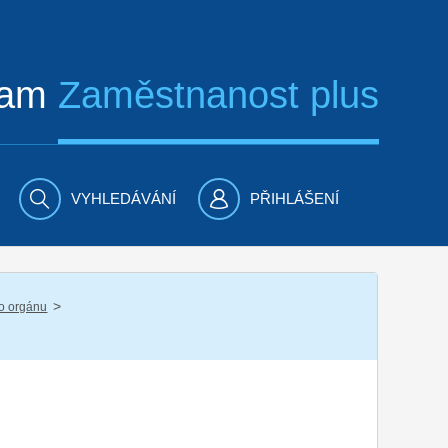
ram
Zaměstnanost plus
VYHLEDÁVÁNÍ
PŘIHLÁŠENÍ
/
ho orgánu