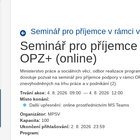
Seminář pro příjemce v rámci 
Seminář pro příjemce
OPZ+ (online)
Ministerstvo práce a sociálních věcí, odbor realizace progr
dovoluje pozvat na seminář pro příjemce podpory v rámci 
znevýhodněných na trhu práce a v podnikání (2).
Trvání akce:
4. 8. 2026 09:00 — 4. 8. 2026 12:00
Místo konání:
Další upřesnění: online prostřednictvím MS Teams
Organizátor:
MPSV
Kapacita:
100
Ukončení přihlašování:
2. 8. 2026 23:59
Program: