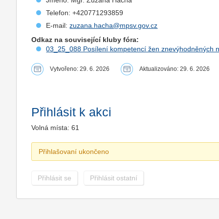
Jméno: Mgr. Zuzana Hácha
Telefon: +420771293859
E-mail:
zuzana.hacha@mpsv.gov.cz
Odkaz na související kluby fóra:
03_25_088 Posílení kompetencí žen znevýhodněných na 
Vytvořeno: 29. 6. 2026
Aktualizováno: 29. 6. 2026
Přihlásit k akci
Volná místa: 61
Přihlašovaní ukončeno
Přihlásit se
Přihlásit ostatní