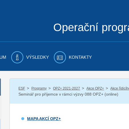
Operační prog
UM
VÝSLEDKY
KONTAKTY
/
/
/
/
ESF
Programy
OPZ+ 2021-2027
Akce OPZ+
Akce řídicí
Seminář pro příjemce v rámci výzvy 088 OPZ+ (online)
MAPA AKCÍ OPZ+