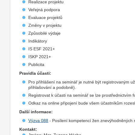
Realizace projektu
Veřejná podpora
Evaluace projektů
Změny v projektu
Způsobilé výdaje
Indikátory
IS ESF 2021+
ISKP 2021+
Publicita
Pravidla účasti:
Pro přihlášení na seminář je nutné být registrovaným u
přihlašování a podobně).
Registrovat k účasti na seminář se lze prostřednictvím
Odkaz na online připojení bude všem účastníkům rozesl
Další informace:
Výzva 088
- Posílení kompetencí žen znevýhodněných na
Kontakt: