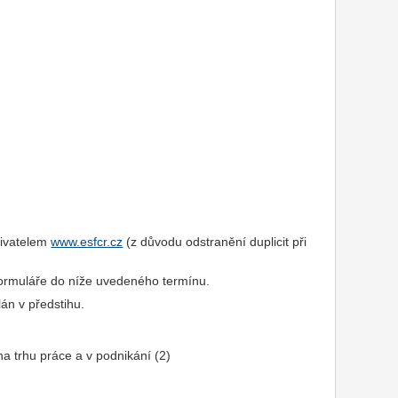
živatelem
www.esfcr.cz
(z důvodu odstranění duplicit při
 formuláře do níže uvedeného termínu.
án v předstihu.
 trhu práce a v podnikání (2)