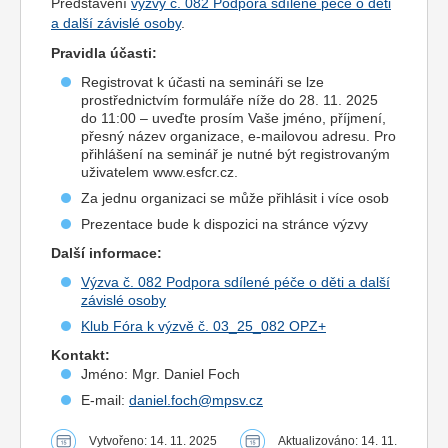
Představení
výzvy č. 082 Podpora sdílené péče o děti
a další závislé osoby
.
Pravidla účasti:
Registrovat k účasti na semináři se lze
prostřednictvím formuláře níže do 28. 11. 2025
do 11:00 – uveďte prosím Vaše jméno, příjmení,
přesný název organizace, e-mailovou adresu. Pro
přihlášení na seminář je nutné být registrovaným
uživatelem www.esfcr.cz.
Za jednu organizaci se může přihlásit i více osob
Prezentace bude k dispozici na stránce výzvy
Další informace:
Výzva č. 082 Podpora sdílené péče o děti a další
závislé osoby
Klub Fóra k výzvě č. 03_25_082 OPZ+
Kontakt:
Jméno: Mgr. Daniel Foch
E-mail:
daniel.foch@mpsv.cz
Vytvořeno: 14. 11. 2025
Aktualizováno: 14. 11.