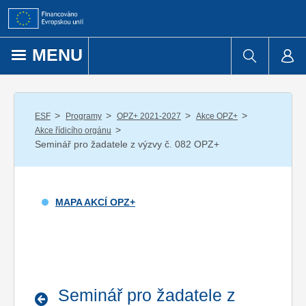
Přejít k obsahu
MENU
/
/
/
/
ESF
Programy
OPZ+ 2021-2027
Akce OPZ+
/
Akce řídicího orgánu
Seminář pro žadatele z výzvy č. 082 OPZ+
MAPA AKCÍ OPZ+
Seminář pro žadatele z