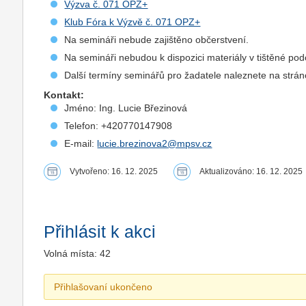
Výzva č. 071 OPZ+
Klub Fóra k Výzvě č. 071 OPZ+
Na semináři nebude zajištěno občerstvení.
Na semináři nebudou k dispozici materiály v tištěné po
Další termíny seminářů pro žadatele naleznete na strán
Kontakt:
Jméno: Ing. Lucie Březinová
Telefon: +420770147908
E-mail:
lucie.brezinova2@mpsv.cz
Vytvořeno: 16. 12. 2025
Aktualizováno: 16. 12. 2025
Přihlásit k akci
Volná místa: 42
Přihlašovaní ukončeno