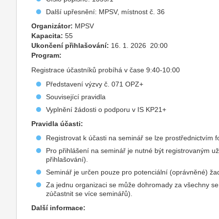
Další upřesnění: MPSV, místnost č. 36
Organizátor:
MPSV
Kapacita:
55
Ukončení přihlašování:
16. 1. 2026 20:00
Program:
Registrace účastníků probíhá v čase 9:40-10:00
Představení výzvy č. 071 OPZ+
Související pravidla
Vyplnění žádosti o podporu v IS KP21+
Pravidla účasti:
Registrovat k účasti na seminář se lze prostřednictvím 
Pro přihlášení na seminář je nutné být registrovaným u
přihlašování).
Seminář je určen pouze pro potenciální (oprávněné) ža
Za jednu organizaci se může dohromady za všechny se
zúčastnit se více seminářů).
Další informace: