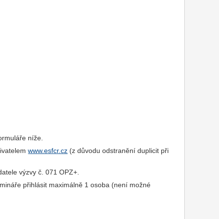
formuláře níže.
živatelem
www.esfcr.cz
(z důvodu odstranění duplicit při
datele výzvy č. 071 OPZ+.
mináře přihlásit maximálně 1 osoba (není možné