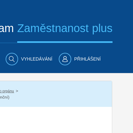
ram
Zaměstnanost plus
VYHLEDÁVÁNÍ
PŘIHLÁŠENÍ
/
ho orgánu
nční)