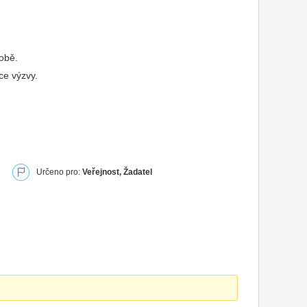
době.
ce výzvy.
Určeno pro:
Veřejnost, Žadatel