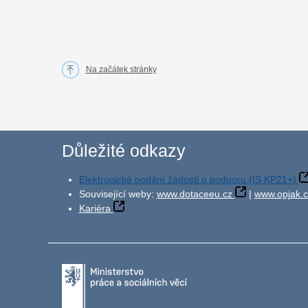
Na začátek stránky
Důležité odkazy
Elektronické podání žádosti o podporu (IS KP21+)
Související weby:
www.dotaceeu.cz
|
www.opjak.c
Kariéra