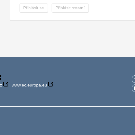
Přihlásit se
Přihlásit ostatní
z
|
www.ec.europa.eu