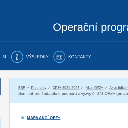
Operační prog
UM
VÝSLEDKY
KONTAKTY
/
/
/
/
ESF
Programy
OPZ+ 2021-2027
Akce OPZ+
Akce řídicí
Seminář pro žadatele o podporu z výzvy č. 071 OPZ+ (preze
MAPA AKCÍ OPZ+