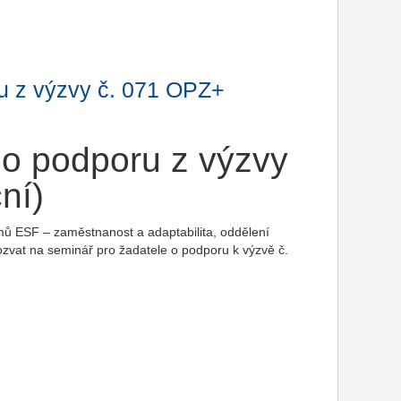
u z výzvy č. 071 OPZ+
 o podporu z výzvy
ní)
amů ESF – zaměstnanost a adaptabilita, oddělení
ozvat na seminář pro žadatele o podporu k výzvě č.