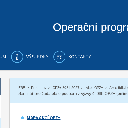
Operační prog
UM
VÝSLEDKY
KONTAKTY
/
/
/
/
ESF
Programy
OPZ+ 2021-2027
Akce OPZ+
Akce řídicí
Seminář pro žadatele o podporu z výzvy č. 088 OPZ+ (onlin
MAPA AKCÍ OPZ+