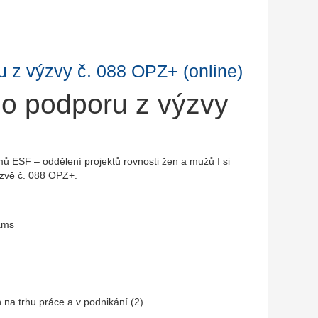
u z výzvy č. 088 OPZ+ (online)
 o podporu z výzvy
mů ESF – oddělení projektů rovnosti žen a mužů I si
ýzvě č. 088 OPZ+.
eams
na trhu práce a v podnikání (2).