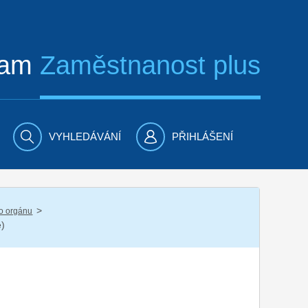
ram
Zaměstnanost plus
VYHLEDÁVÁNÍ
PŘIHLÁŠENÍ
/
ho orgánu
e)