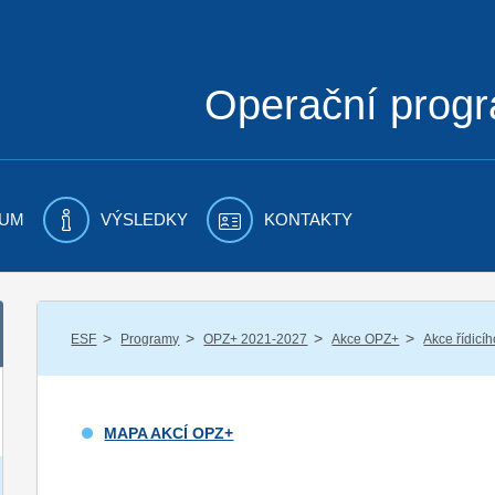
Operační prog
UM
VÝSLEDKY
KONTAKTY
/
/
/
/
ESF
Programy
OPZ+ 2021-2027
Akce OPZ+
Akce řídicí
MAPA AKCÍ OPZ+