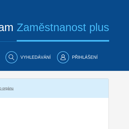
ram
Zaměstnanost plus
VYHLEDÁVÁNÍ
PŘIHLÁŠENÍ
ho orgánu