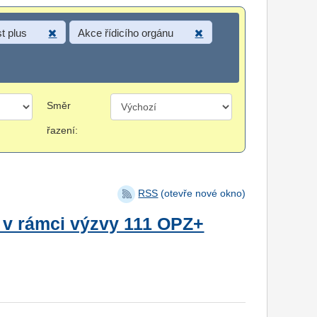
t plus
Akce řídicího orgánu
Směr
řazení:
RSS
(otevře nové okno)
 v rámci výzvy 111 OPZ+