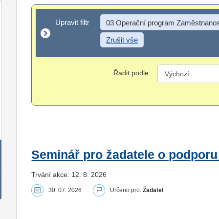
Upravit filtr
Upravit filtr
03 Operační program Zaměstnanos
Zrušit vše
Řadit podle:
Seminář pro žadatele o podporu
Trvání akce: 12. 8. 2026
30. 07. 2026
Určeno pro:
Žadatel