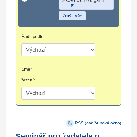
Zrušit vše
Řadit podle:
Směr
řazení:
RSS
(otevře nové okno)
Seminář pro žadatele o