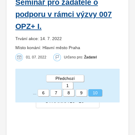
Seminář pro žadatele o
podporu v rámci výzvy 007
OPZ+ I.
Trvání akce: 14. 7. 2022
Místo konání: Hlavní město Praha
01. 07. 2022
Určeno pro:
Žadatel
Předchozí
1
...
6
7
8
9
10
STRÁNKA 10 10