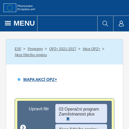
Přejít k obsahu
MENU
/
/
/
/
ESF
Programy
OPZ+ 2021-2027
Akce OPZ+
Akce řídicího orgánu
MAPA AKCÍ OPZ+
Upravit filtr
Upravit filtr
03 Operační program
Zaměstnanost plus
Akce řídicího orgánu