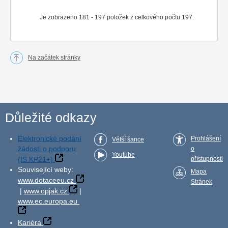
Je zobrazeno 181 - 197 položek z celkového počtu 197.
Na začátek stránky
Důležité odkazy
Elektronické podání
Prohlášení
Větší šance
žádosti o podporu
o
Youtube
(IS KP21+)
přístupnosti
Související weby:
Mapa
www.dotaceeu.cz
Stránek
|
www.opjak.cz
|
www.ec.europa.eu
Kariéra