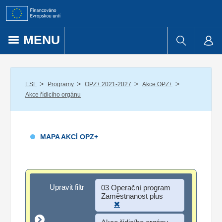
Přejít k obsahu
MENU
/
/
/
/
ESF
Programy
OPZ+ 2021-2027
Akce OPZ+
Akce řídicího orgánu
MAPA AKCÍ OPZ+
Upravit filtr
Upravit filtr
03 Operační program
Zaměstnanost plus
Akce řídicího orgánu