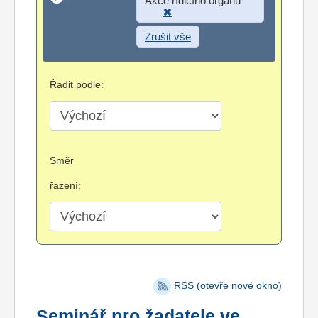
Zrušit vše
Řadit podle:
Směr
řazení:
RSS
(otevře nové okno)
Seminář pro žadatele ve