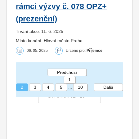
rámci výzvy č. 078 OPZ+
(prezenční)
Trvání akce: 11. 6. 2025
Místo konání: Hlavní město Praha
06. 05. 2025
Určeno pro:
Příjemce
Předchozí
1
2
3
4
5
...
10
Další
STRÁNKA 2 10