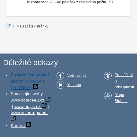
Je zobrazeno 21 - 40 položek z celkového počtu 197.
Na začátek stránky
Důležité odkazy
Elektronické podání
Prohlášení
Větší šance
žádosti o podporu
o
Youtube
(IS KP21+)
přístupnosti
Související weby:
Mapa
www.dotaceeu.cz
Stránek
|
www.opjak.cz
|
www.ec.europa.eu
Kariéra