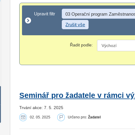
Upravit filtr
Upravit filtr
03 Operační program Zaměstnanos
Zrušit vše
Řadit podle:
Seminář pro žadatele v rámci vý
Trvání akce: 7. 5. 2025
02. 05. 2025
Určeno pro:
Žadatel