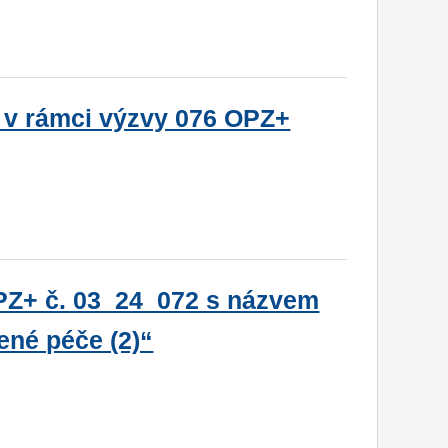
 v rámci výzvy 076 OPZ+
PZ+ č. 03_24_072 s názvem
ené péče (2)“