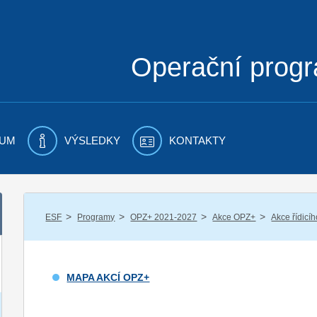
Operační prog
UM
VÝSLEDKY
KONTAKTY
/
/
/
/
ESF
Programy
OPZ+ 2021-2027
Akce OPZ+
Akce řídicí
MAPA AKCÍ OPZ+