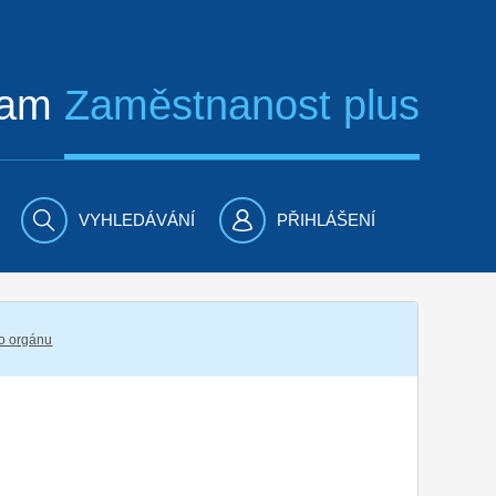
ram
Zaměstnanost plus
VYHLEDÁVÁNÍ
PŘIHLÁŠENÍ
ho orgánu