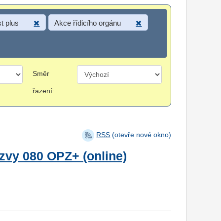
t plus
Akce řídicího orgánu
Směr
řazení:
RSS
(otevře nové okno)
zvy 080 OPZ+ (online)