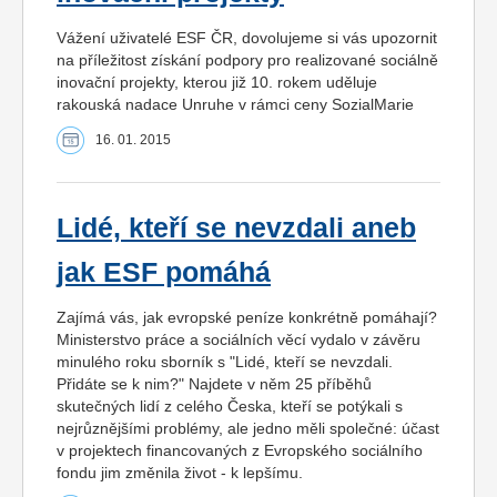
Vážení uživatelé ESF ČR, dovolujeme si vás upozornit
na příležitost získání podpory pro realizované sociálně
inovační projekty, kterou již 10. rokem uděluje
rakouská nadace Unruhe v rámci ceny SozialMarie
16. 01. 2015
Lidé, kteří se nevzdali aneb
jak ESF pomáhá
Zajímá vás, jak evropské peníze konkrétně pomáhají?
Ministerstvo práce a sociálních věcí vydalo v závěru
minulého roku sborník s "Lidé, kteří se nevzdali.
Přidáte se k nim?" Najdete v něm 25 příběhů
skutečných lidí z celého Česka, kteří se potýkali s
nejrůznějšími problémy, ale jedno měli společné: účast
v projektech financovaných z Evropského sociálního
fondu jim změnila život - k lepšímu.