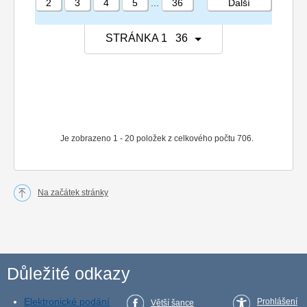
2
3
4
5
...
36
Další
STRÁNKA 1 36
Je zobrazeno 1 - 20 položek z celkového počtu 706.
Na začátek stránky
Důležité odkazy
Elektronické podání
Prohlášení
Větší šance