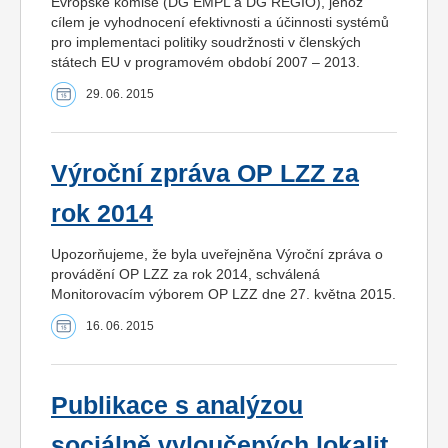
Evropské komise (DG EMPL a DG REGIO), jehož
cílem je vyhodnocení efektivnosti a účinnosti systémů
pro implementaci politiky soudržnosti v členských
státech EU v programovém období 2007 – 2013.
29. 06. 2015
Výroční zpráva OP LZZ za
rok 2014
Upozorňujeme, že byla uveřejněna Výroční zpráva o
provádění OP LZZ za rok 2014, schválená
Monitorovacím výborem OP LZZ dne 27. května 2015.
16. 06. 2015
Publikace s analýzou
sociálně vyloučených lokalit