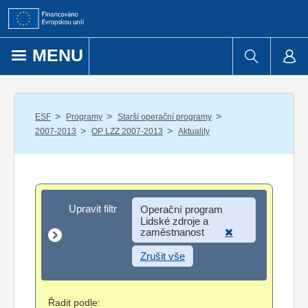
Přejít k obsahu
MENU
/
/
/
ESF
Programy
Starší operační programy
/
/
2007-2013
OP LZZ 2007-2013
Aktuality
Upravit filtr
Upravit filtr
Operační program
Lidské zdroje a
zaměstnanost
Zrušit vše
Řadit podle: