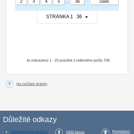
2
3
4
5
...
36
Další
STRÁNKA 1 36
Je zobrazeno 1 - 20 položek z celkového počtu 706.
Na začátek stránky
Důležité odkazy
Elektronické podání
Prohlášení
Větší šance