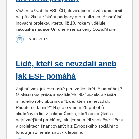
Vážení uživatelé ESF ČR, dovolujeme si vás upozornit
na příležitost získání podpory pro realizované sociálně
inovační projekty, kterou již 10. rokem uděluje
rakouská nadace Unruhe v rámci ceny SozialMarie
16. 01. 2015
Lidé, kteří se nevzdali aneb
jak ESF pomáhá
Zajímá vás, jak evropské peníze konkrétně pomáhají?
Ministerstvo práce a sociálních věcí vydalo v závěru
minulého roku sborník s "Lidé, kteří se nevzdali.
Přidáte se k nim?" Najdete v něm 25 příběhů
skutečných lidí z celého Česka, kteří se potýkali s
nejrůznějšími problémy, ale jedno měli společné: účast
v projektech financovaných z Evropského sociálního
fondu jim změnila život - k lepšímu.