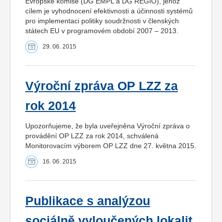
Evropské komise (DG EMPL a DG REGIO), jehož
cílem je vyhodnocení efektivnosti a účinnosti systémů
pro implementaci politiky soudržnosti v členských
státech EU v programovém období 2007 – 2013.
29. 06. 2015
Výroční zpráva OP LZZ za
rok 2014
Upozorňujeme, že byla uveřejněna Výroční zpráva o
provádění OP LZZ za rok 2014, schválená
Monitorovacím výborem OP LZZ dne 27. května 2015.
16. 06. 2015
Publikace s analýzou
sociálně vyloučených lokalit