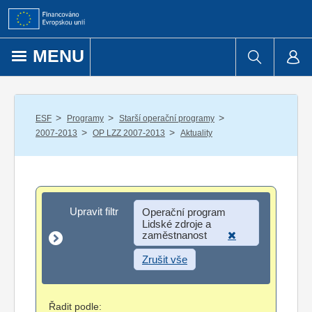
Přejít k obsahu
MENU
/
/
/
ESF
Programy
Starší operační programy
/
/
2007-2013
OP LZZ 2007-2013
Aktuality
Upravit filtr
Upravit filtr
Operační program
Lidské zdroje a
zaměstnanost
Zrušit vše
Řadit podle: