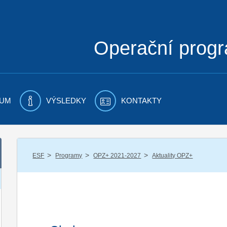
Operační prog
UM
VÝSLEDKY
KONTAKTY
/
/
/
ESF
Programy
OPZ+ 2021-2027
Aktuality OPZ+