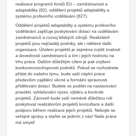
realizace programů fondů EU – zaměstnanost a
adaptabilita (82), oddělení projektů adaptability a
systému profesního vzdělávání (827).
Oddělení projektů adaptability a systému profesního
vzdělávání zajišťuje poskytování dotací na vzdělávání
zaměstnanců a rozvoj lidských zdrojů. Realizátoři
projektů jsou nejčastěji podniky, ale i některé další
organizace. Účelem projektů je zejména zvýšit znalosti
a dovednosti zaměstnanců a tím i jejich hodnotu na
trhu práce. Dalším důležitým cílem je pak zvýšení
konkurenceschopnosti podniků. Pokud se rozhodnete
přidat do našeho týmu, bude vaší náplní práce
především zajištění věcné a formální správnosti
přidělování dotací. Budete se podílet na nastavování
pravidel, vyhlašování výzev, výběru a kontrole
projektů. Zároveň bude vaší neméně důležitou rolí
poskytovat realizátorům projektů konzultace a další
podporu během realizace jejich projektů. Nebojte se
veřejné správy a staňte se jedním z nás! Naše práce
má smysl!