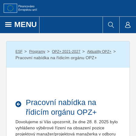
Přejít k obsahu
MENU
/
/
/
/
ESF
Programy
OPZ+ 2021-2027
Aktuality OPZ+
Pracovní nabídka na řídicím orgánu OPZ+
Pracovní nabídka na
řídicím orgánu OPZ+
Dovolujeme si Vás upozornit, že dne 28. 8. 2025 bylo
vyhlášeno výběrové řízení na obsazení pozice
projektový manažer/projektová manažerka v odboru