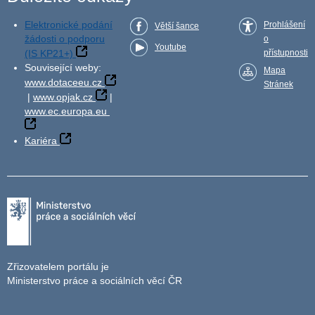
Elektronické podání
Prohlášení
Větší šance
žádosti o podporu
o
Youtube
(IS KP21+)
přístupnosti
Související weby:
Mapa
www.dotaceeu.cz
Stránek
|
www.opjak.cz
|
www.ec.europa.eu
Kariéra
Zřizovatelem portálu je
Ministerstvo práce a sociálních věcí ČR