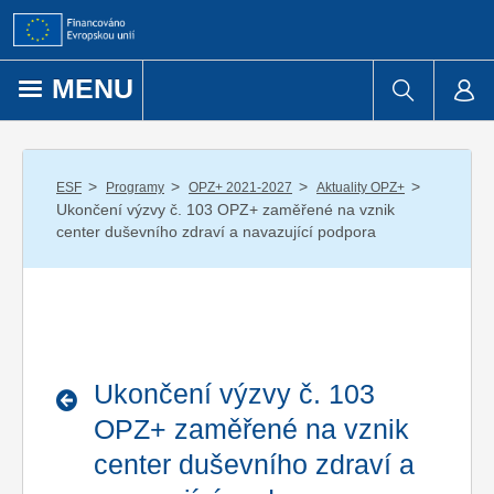
Přejít k obsahu
MENU
/
/
/
/
ESF
Programy
OPZ+ 2021-2027
Aktuality OPZ+
Ukončení výzvy č. 103 OPZ+ zaměřené na vznik
center duševního zdraví a navazující podpora
Ukončení výzvy č. 103
OPZ+ zaměřené na vznik
center duševního zdraví a