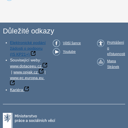
Důležité odkazy
Elektronické podání
Prohlášení
Větší šance
žádosti o podporu
o
Youtube
(IS KP21+)
přístupnosti
Související weby:
Mapa
www.dotaceeu.cz
Stránek
|
www.opjak.cz
|
www.ec.europa.eu
Kariéra