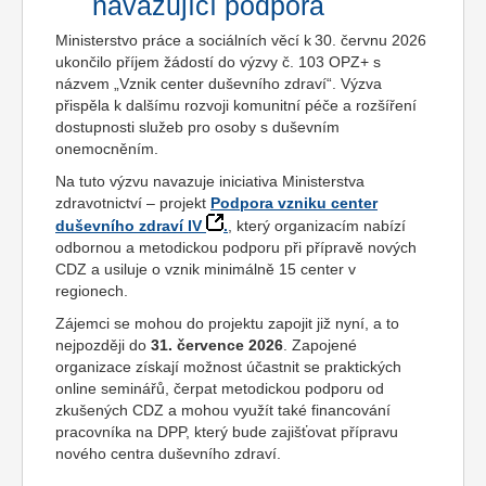
navazující podpora
Ministerstvo práce a sociálních věcí k 30. červnu 2026
ukončilo příjem žádostí do výzvy č. 103 OPZ+ s
názvem „Vznik center duševního zdraví“. Výzva
přispěla k dalšímu rozvoji komunitní péče a rozšíření
dostupnosti služeb pro osoby s duševním
onemocněním.
Na tuto výzvu navazuje iniciativa Ministerstva
zdravotnictví – projekt
Podpora vzniku center
duševního zdraví IV
.
, který organizacím nabízí
odbornou a metodickou podporu při přípravě nových
CDZ a usiluje o vznik minimálně 15 center v
regionech.
Zájemci se mohou do projektu zapojit již nyní, a to
nejpozději do
31. července 2026
. Zapojené
organizace získají možnost účastnit se praktických
online seminářů, čerpat metodickou podporu od
zkušených CDZ a mohou využít také financování
pracovníka na DPP, který bude zajišťovat přípravu
nového centra duševního zdraví.