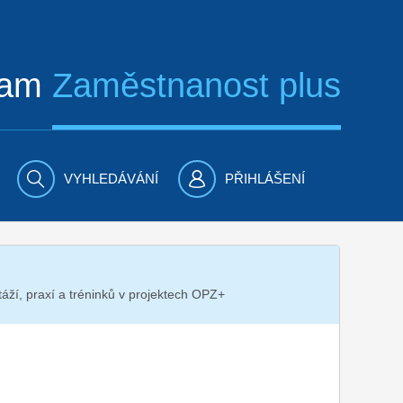
ram
Zaměstnanost plus
VYHLEDÁVÁNÍ
PŘIHLÁŠENÍ
ží, praxí a tréninků v projektech OPZ+