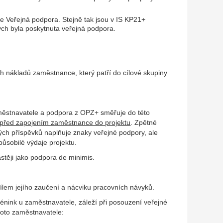
e Veřejná podpora. Stejně tak jsou v IS KP21+
ých byla poskytnuta veřejná podpora.
h nákladů zaměstnance, který patří do cílové skupiny
městnavatele a podpora z OPZ+ směřuje do této
před zapojením zaměstnance do projektu
. Zpětné
ých příspěvků naplňuje znaky veřejné podpory, ale
ůsobilé výdaje projektu.
stěji jako podpora de minimis.
em jejího zaučení a nácviku pracovních návyků.
nink u zaměstnavatele, záleží při posouzení veřejné
hoto zaměstnavatele: