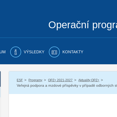
Operační prog
UM
VÝSLEDKY
KONTAKTY
/
/
/
/
ESF
Programy
OPZ+ 2021-2027
Aktuality OPZ+
Veřejná podpora a mzdové příspěvky v případě odborných stá