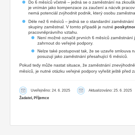
Do 6 měsíců včetně – jedná se o zaměstnání na zkouš
je vnímán jako kompenzace za zaučení a nácvik praco
nemá potenciál zvýhodnit podnik, který osobu zaměstna
Déle než 6 měsíců – jedná se o standardní zaměstnání 
skupiny zaměstnal. V tomto případě je nutné
poskytno
pracovněprávního vztahu.
Není možné označit prvních 6 měsíců zaměstnání j
zahrnout do veřejné podpory.
Nelze také postupovat tak, že se uzavře smlouva 
posuzují jako zaměstnání přesahující 6 měsíců.
Pokud tedy může nastat situace, že zaměstnání znevýhodn
měsíců, je nutné otázku veřejné podpory vyřešit ještě před
Uveřejněno: 24. 6. 2025
Aktualizováno: 25. 6. 2025
Žadatel, Příjemce