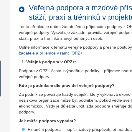
Veřejná podpora a mzdové pří
stáží, praxí a tréninků v proje
Tento přehled je určen žadatelům a příjemcům podpory z OP
veřejné podpory. Vysvětluje základní pravidla veřejné podpo
stáží, praxí a tréninků znevýhodněných osob.
Úplné informace k tématu veřejné podpory a přesné postupy
žadatele a příjemce v rámci OPZ+
.
Veřejná podpora v OPZ+:
Podpora z OPZ+ často zvýhodňuje podniky – příjemce podpory
veřejné podpory.
Kdo je podnikem dle pravidel veřejné podpory?
Za podnik se považuje každý subjekt, který vykonává ekonom
nezisková organizace může být podnikem, pokud vedle své h
ekonomickou. Vždy je důležité určit, zda podpora směřuje 
podpory.
Jak může podpora vypadat?
Finanční podpora – např. mzdový příspěvek, přímá dot