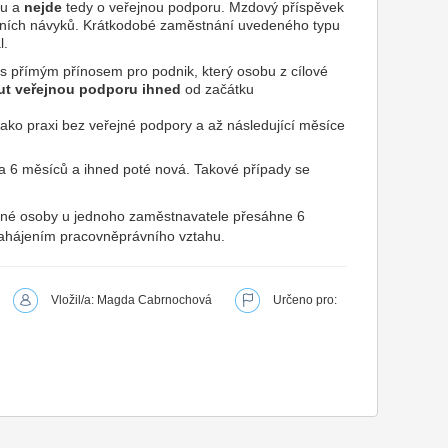
ku a
nejde
tedy o veřejnou podporu. Mzdový příspěvek
vních návyků. Krátkodobé zaměstnání uvedeného typu
l.
s přímým přínosem pro podnik, který osobu z cílové
ut veřejnou podporu ihned
od začátku
ako praxi bez veřejné podpory a až následující měsíce
na 6 měsíců a ihned poté nová. Takové případy se
ěné osoby u jednoho zaměstnavatele přesáhne 6
 zahájením pracovněprávního vztahu.
Vložil/a: Magda Cabrnochová
Určeno pro: