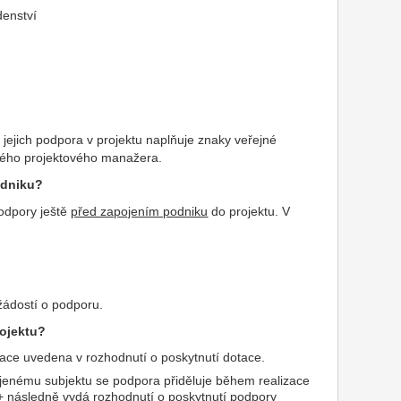
denství
 jejich podpora v projektu naplňuje znaky veřejné
šného projektového manažera.
odniku?
odpory ještě
před zapojením podniku
do projektu. V
.
žádostí o podporu.
rojektu?
mace uvedena v rozhodnutí o poskytnutí dotace.
jenému subjektu se podpora přiděluje během realizace
Z+ následně vydá rozhodnutí o poskytnutí podpory