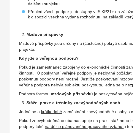
dalšímu subjektu.
Přehled všech podpor je dostupný v IS KP21+ na záložc
k dispozici všechna vydaná rozhodnutí, na základě kter
Mzdové příspěvky
Mzdové příspěvky jsou určeny na (částečné) pokrytí osobníc
projektu.
Kdy jde o veřejnou podporu?
Pokud je zaměstnanec zapojený do ekonomické činnosti za
činnosti. O poskytnutí veřejné podpory je nezbytné požádat
poskytnutí podpory není možné. Jestliže poskytování mzdov
veřejná podpora nebyla subjektu poskytnuta, jedná se o nezp
Podpora formou
mzdových příspěvků
je poskytována nejča
Stáže, praxe a tréninky znevýhodněných osob
Jedná se o
krátkodobé
zaměstnání znevýhodněné osoby s cíl
Pokud znevýhodněná osoba nastupuje na praxi, stáž nebo tré
podpory také
na délce plánovaného pracovního vztahu
u to