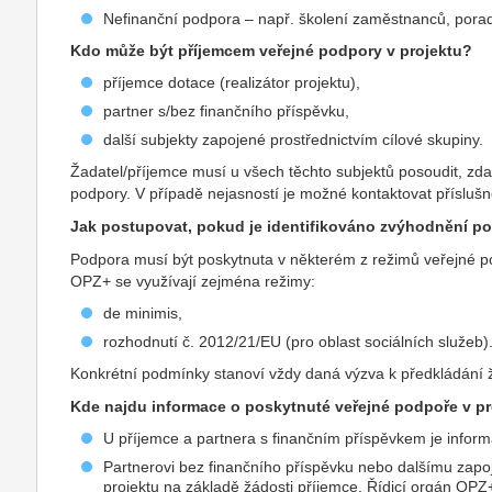
Nefinanční podpora – např. školení zaměstnanců, pora
Kdo může být příjemcem veřejné podpory v projektu?
příjemce dotace (realizátor projektu),
partner s/bez finančního příspěvku,
další subjekty zapojené prostřednictvím cílové skupiny.
Žadatel/příjemce musí u všech těchto subjektů posoudit, zda
podpory. V případě nejasností je možné kontaktovat příslu
Jak postupovat, pokud je identifikováno zvýhodnění p
Podpora musí být poskytnuta v některém z režimů veřejné p
OPZ+ se využívají zejména režimy:
de minimis,
rozhodnutí č. 2012/21/EU (pro oblast sociálních služeb)
Konkrétní podmínky stanoví vždy daná výzva k předkládání 
Kde najdu informace o poskytnuté veřejné podpoře v p
U příjemce a partnera s finančním příspěvkem je infor
Partnerovi bez finančního příspěvku nebo dalšímu zapo
projektu na základě žádosti příjemce. Řídicí orgán OP