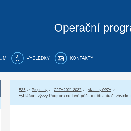
Operační prog
UM
VÝSLEDKY
KONTAKTY
/
/
/
/
ESF
Programy
OPZ+ 2021-2027
Aktuality OPZ+
Vyhlášení výzvy Podpora sdílené péče o děti a další závislé