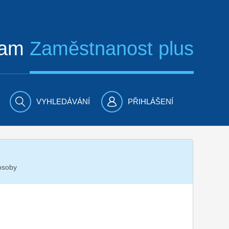
ram
Zaměstnanost plus
VYHLEDÁVÁNÍ
PŘIHLÁŠENÍ
 osoby