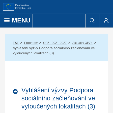
Přejít k obsahu
MENU
/
/
/
/
ESF
Programy
OPZ+ 2021-2027
Aktuality OPZ+
Vyhlášení výzvy Podpora sociálního začleňování ve
vyloučených lokalitách (3)
Vyhlášení výzvy Podpora
sociálního začleňování ve
vyloučených lokalitách (3)