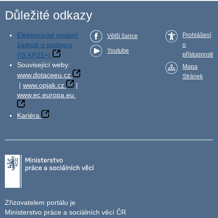
Důležité odkazy
Elektronické podání
Prohlášení
Větší šance
žádosti o podporu
o
Youtube
(IS KP21+)
přístupnosti
Související weby:
Mapa
www.dotaceeu.cz
Stránek
|
www.opjak.cz
|
www.ec.europa.eu
Kariéra
Zřizovatelem portálu je
Ministerstvo práce a sociálních věcí ČR