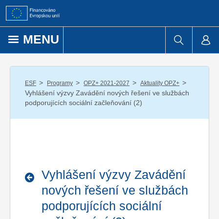
Přejít k obsahu
MENU
/
/
/
/
ESF
Programy
OPZ+ 2021-2027
Aktuality OPZ+
Vyhlášení výzvy Zavádění nových řešení ve službách
podporujících sociální začleňování (2)
Vyhlášení výzvy Zavádění
nových řešení ve službách
podporujících sociální