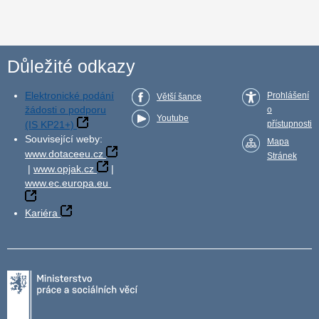
Důležité odkazy
Elektronické podání
Prohlášení
Větší šance
žádosti o podporu
o
Youtube
(IS KP21+)
přístupnosti
Související weby:
Mapa
www.dotaceeu.cz
Stránek
|
www.opjak.cz
|
www.ec.europa.eu
Kariéra