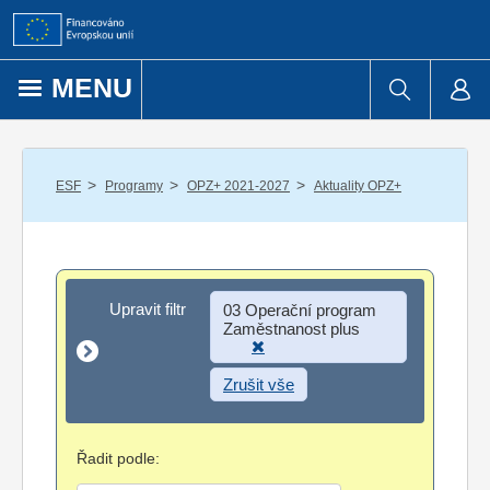
Přejít k obsahu
MENU
/
/
/
ESF
Programy
OPZ+ 2021-2027
Aktuality OPZ+
Upravit filtr
Upravit filtr
03 Operační program
Zaměstnanost plus
Zrušit vše
Řadit podle: