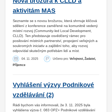
Nová brožura k CLLD a
aktivitám MAS
Seznamte se s novou brožurou, která shrnuje klíčová
sdělení z konference zaměřené na komunitně vedený
místní rozvoj (Community-led Local Development,
CLLD). Ten představuje osvědčený rámec pro
posilování místních partnerství, propojení veřejných a
soukromých iniciativ a zajištění toho, aby rozvoj
odpovídal skutečným potřebám lidí a míst.
04. 11. 2025
Určeno pro:
Veřejnost, Žadatel,
Příjemce
Vyhlášení výzvy Podnikové
vzdělávání (2)
Rádi bychom vás informovali, že 3. 11. 2025 byla
vyhlášena výzva č. 083 OPZ+ Podnikové vzdělávání