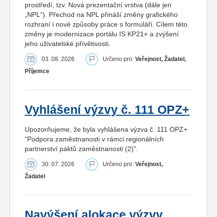
prostředí, tzv. Nová prezentační vrstva (dále jen
„NPL“). Přechod na NPL přináší změny grafického
rozhraní i nové způsoby práce s formuláři. Cílem této
změny je modernizace portálu IS KP21+ a zvýšení
jeho uživatelské přívětivosti.
03. 08. 2026
Určeno pro:
Veřejnost, Žadatel,
Příjemce
Vyhlášení výzvy č. 111 OPZ+
Upozorňujeme, že byla vyhlášena výzva č. 111 OPZ+
"Podpora zaměstnanosti v rámci regionálních
partnerství paktů zaměstnanosti (2)".
30. 07. 2026
Určeno pro:
Veřejnost,
Žadatel
Navýšení alokace výzvy