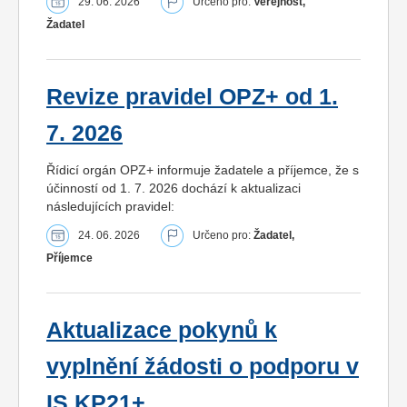
29. 06. 2026
Určeno pro:
Veřejnost,
Žadatel
Revize pravidel OPZ+ od 1.
7. 2026
Řídicí orgán OPZ+ informuje žadatele a příjemce, že s
účinností od 1. 7. 2026 dochází k aktualizaci
následujících pravidel:
24. 06. 2026
Určeno pro:
Žadatel,
Příjemce
Aktualizace pokynů k
vyplnění žádosti o podporu v
IS KP21+