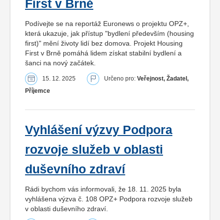
First v Brně
Podívejte se na reportáž Euronews o projektu OPZ+,
která ukazuje, jak přístup "bydlení především (housing
first)" mění životy lidí bez domova. Projekt Housing
First v Brně pomáhá lidem získat stabilní bydlení a
šanci na nový začátek.
15. 12. 2025
Určeno pro:
Veřejnost, Žadatel,
Příjemce
Vyhlášení výzvy Podpora
rozvoje služeb v oblasti
duševního zdraví
Rádi bychom vás informovali, že 18. 11. 2025 byla
vyhlášena výzva č. 108 OPZ+ Podpora rozvoje služeb
v oblasti duševního zdraví.