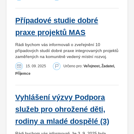
Případové studie dobré
praxe projektů MAS
Rádi bychom vás informovali o zveřejnění 10
případových studií dobré praxe integrovaných projektů
zaměřených na komunitně vedený místní rozvoj.
15. 09. 2025
Určeno pro:
Veřejnost, Žadatel,
Příjemce
Vyhlášení výzvy Podpora
služeb pro ohrožené děti,
rodiny a mladé dospělé (3)
Rádi bychom vás informovali, že 3. 9. 2025 byla