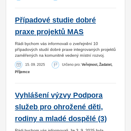
Případové studie dobré
praxe projektů MAS
Rádi bychom vás informovali o zveřejnění 10
případových studií dobré praxe integrovaných projektů
zaměřených na komunitně vedený místní rozvoj.
15. 09. 2025
Určeno pro:
Veřejnost, Žadatel,
Příjemce
Vyhlášení výzvy Podpora
služeb pro ohrožené děti,
rodiny a mladé dospělé (3)
Rádi bychom vás informovali, že 3. 9. 2025 byla