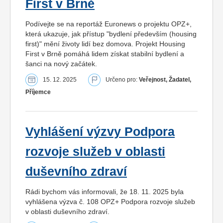
First v Brně
Podívejte se na reportáž Euronews o projektu OPZ+,
která ukazuje, jak přístup "bydlení především (housing
first)" mění životy lidí bez domova. Projekt Housing
First v Brně pomáhá lidem získat stabilní bydlení a
šanci na nový začátek.
15. 12. 2025
Určeno pro:
Veřejnost, Žadatel,
Příjemce
Vyhlášení výzvy Podpora
rozvoje služeb v oblasti
duševního zdraví
Rádi bychom vás informovali, že 18. 11. 2025 byla
vyhlášena výzva č. 108 OPZ+ Podpora rozvoje služeb
v oblasti duševního zdraví.