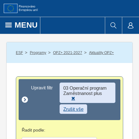
Přejít k obsahu
MENU
/
/
/
ESF
Programy
OPZ+ 2021-2027
Aktuality OPZ+
Upravit filtr
Upravit filtr
03 Operační program
Zaměstnanost plus
Zrušit vše
Řadit podle: