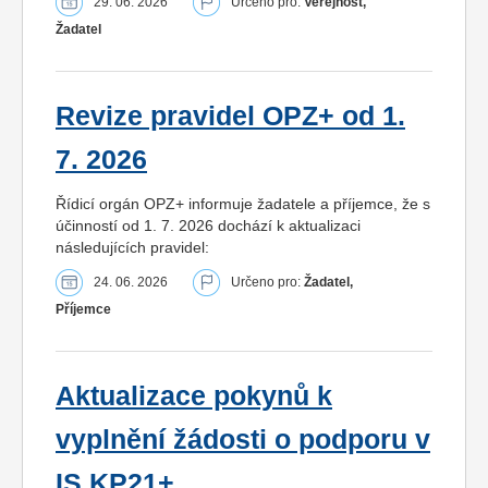
29. 06. 2026
Určeno pro:
Veřejnost,
Žadatel
Revize pravidel OPZ+ od 1.
7. 2026
Řídicí orgán OPZ+ informuje žadatele a příjemce, že s
účinností od 1. 7. 2026 dochází k aktualizaci
následujících pravidel:
24. 06. 2026
Určeno pro:
Žadatel,
Příjemce
Aktualizace pokynů k
vyplnění žádosti o podporu v
IS KP21+