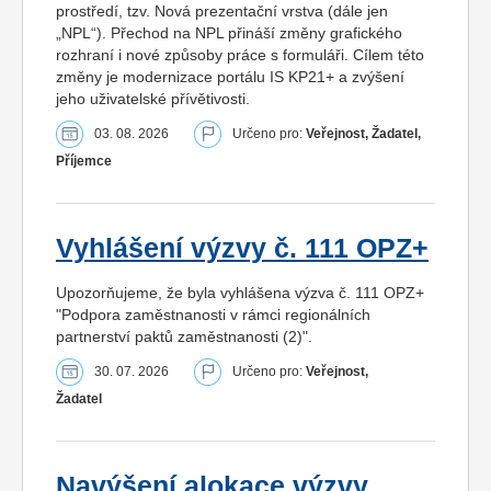
prostředí, tzv. Nová prezentační vrstva (dále jen
„NPL“). Přechod na NPL přináší změny grafického
rozhraní i nové způsoby práce s formuláři. Cílem této
změny je modernizace portálu IS KP21+ a zvýšení
jeho uživatelské přívětivosti.
03. 08. 2026
Určeno pro:
Veřejnost, Žadatel,
Příjemce
Vyhlášení výzvy č. 111 OPZ+
Upozorňujeme, že byla vyhlášena výzva č. 111 OPZ+
"Podpora zaměstnanosti v rámci regionálních
partnerství paktů zaměstnanosti (2)".
30. 07. 2026
Určeno pro:
Veřejnost,
Žadatel
Navýšení alokace výzvy