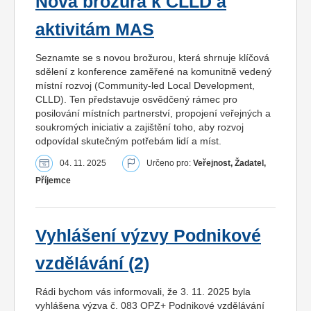
Nová brožura k CLLD a
aktivitám MAS
Seznamte se s novou brožurou, která shrnuje klíčová
sdělení z konference zaměřené na komunitně vedený
místní rozvoj (Community-led Local Development,
CLLD). Ten představuje osvědčený rámec pro
posilování místních partnerství, propojení veřejných a
soukromých iniciativ a zajištění toho, aby rozvoj
odpovídal skutečným potřebám lidí a míst.
04. 11. 2025
Určeno pro:
Veřejnost, Žadatel,
Příjemce
Vyhlášení výzvy Podnikové
vzdělávání (2)
Rádi bychom vás informovali, že 3. 11. 2025 byla
vyhlášena výzva č. 083 OPZ+ Podnikové vzdělávání