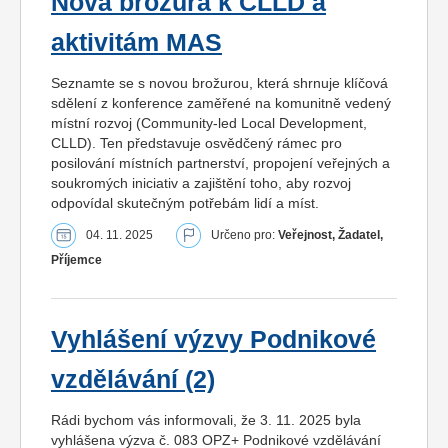
Nová brožura k CLLD a
aktivitám MAS
Seznamte se s novou brožurou, která shrnuje klíčová
sdělení z konference zaměřené na komunitně vedený
místní rozvoj (Community-led Local Development,
CLLD). Ten představuje osvědčený rámec pro
posilování místních partnerství, propojení veřejných a
soukromých iniciativ a zajištění toho, aby rozvoj
odpovídal skutečným potřebám lidí a míst.
04. 11. 2025
Určeno pro:
Veřejnost, Žadatel,
Příjemce
Vyhlášení výzvy Podnikové
vzdělávání (2)
Rádi bychom vás informovali, že 3. 11. 2025 byla
vyhlášena výzva č. 083 OPZ+ Podnikové vzdělávání