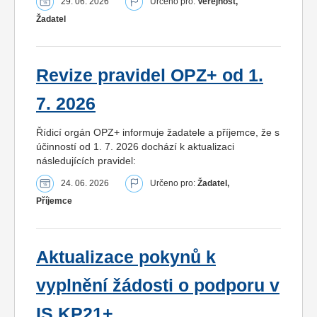
29. 06. 2026
Určeno pro:
Veřejnost,
Žadatel
Revize pravidel OPZ+ od 1.
7. 2026
Řídicí orgán OPZ+ informuje žadatele a příjemce, že s
účinností od 1. 7. 2026 dochází k aktualizaci
následujících pravidel:
24. 06. 2026
Určeno pro:
Žadatel,
Příjemce
Aktualizace pokynů k
vyplnění žádosti o podporu v
IS KP21+