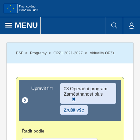
Přejít k obsahu
MENU
/
/
/
ESF
Programy
OPZ+ 2021-2027
Aktuality OPZ+
Upravit filtr
Upravit filtr
03 Operační program
Zaměstnanost plus
Zrušit vše
Řadit podle: