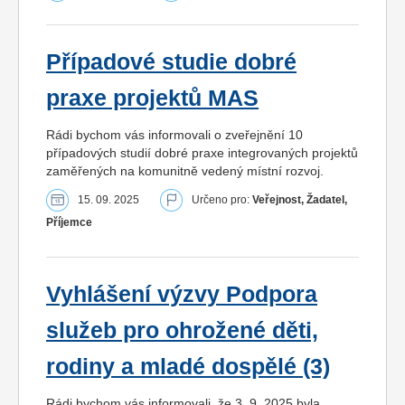
Případové studie dobré
praxe projektů MAS
Rádi bychom vás informovali o zveřejnění 10
případových studií dobré praxe integrovaných projektů
zaměřených na komunitně vedený místní rozvoj.
15. 09. 2025
Určeno pro:
Veřejnost, Žadatel,
Příjemce
Vyhlášení výzvy Podpora
služeb pro ohrožené děti,
rodiny a mladé dospělé (3)
Rádi bychom vás informovali, že 3. 9. 2025 byla