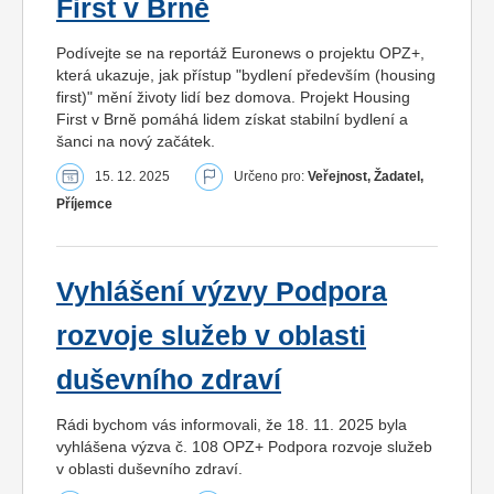
First v Brně
Podívejte se na reportáž Euronews o projektu OPZ+,
která ukazuje, jak přístup "bydlení především (housing
first)" mění životy lidí bez domova. Projekt Housing
First v Brně pomáhá lidem získat stabilní bydlení a
šanci na nový začátek.
15. 12. 2025
Určeno pro:
Veřejnost, Žadatel,
Příjemce
Vyhlášení výzvy Podpora
rozvoje služeb v oblasti
duševního zdraví
Rádi bychom vás informovali, že 18. 11. 2025 byla
vyhlášena výzva č. 108 OPZ+ Podpora rozvoje služeb
v oblasti duševního zdraví.