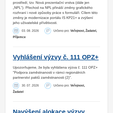
prostředí, tzv. Nová prezentační vrstva (dále jen
„NPL“). Přechod na NPL přináší změny grafického
rozhraní i nové způsoby práce s formuláři. Cílem této
změny je modernizace portálu IS KP21+ a zvýšení
jeho uživatelské přívětivosti.
03. 08. 2026
Určeno pro:
Veřejnost, Žadatel,
Příjemce
Vyhlášení výzvy č. 111 OPZ+
Upozorňujeme, že byla vyhlášena výzva č. 111 OPZ+
"Podpora zaměstnanosti v rámci regionálních
partnerství paktů zaměstnanosti (2)".
30. 07. 2026
Určeno pro:
Veřejnost,
Žadatel
Navýšení alokace výzvy