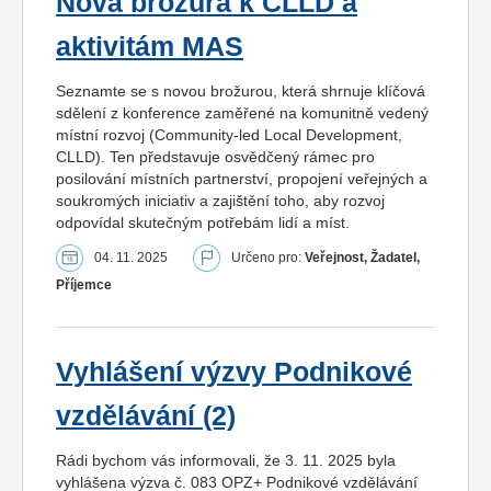
Nová brožura k CLLD a
aktivitám MAS
Seznamte se s novou brožurou, která shrnuje klíčová
sdělení z konference zaměřené na komunitně vedený
místní rozvoj (Community-led Local Development,
CLLD). Ten představuje osvědčený rámec pro
posilování místních partnerství, propojení veřejných a
soukromých iniciativ a zajištění toho, aby rozvoj
odpovídal skutečným potřebám lidí a míst.
04. 11. 2025
Určeno pro:
Veřejnost, Žadatel,
Příjemce
Vyhlášení výzvy Podnikové
vzdělávání (2)
Rádi bychom vás informovali, že 3. 11. 2025 byla
vyhlášena výzva č. 083 OPZ+ Podnikové vzdělávání