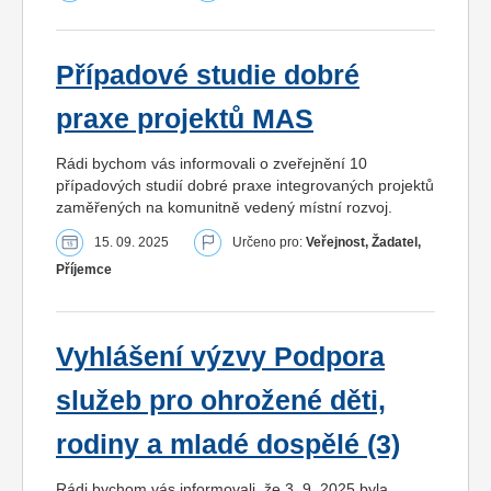
Případové studie dobré
praxe projektů MAS
Rádi bychom vás informovali o zveřejnění 10
případových studií dobré praxe integrovaných projektů
zaměřených na komunitně vedený místní rozvoj.
15. 09. 2025
Určeno pro:
Veřejnost, Žadatel,
Příjemce
Vyhlášení výzvy Podpora
služeb pro ohrožené děti,
rodiny a mladé dospělé (3)
Rádi bychom vás informovali, že 3. 9. 2025 byla