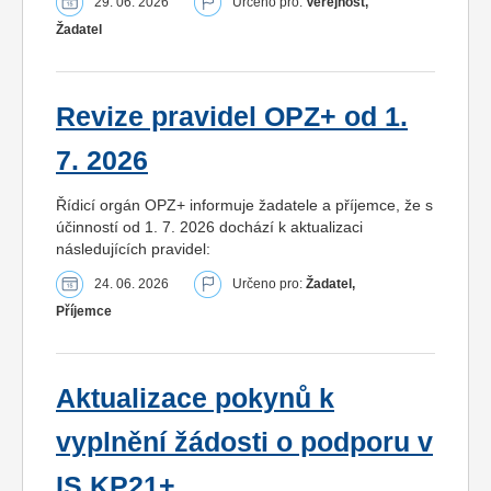
29. 06. 2026
Určeno pro:
Veřejnost,
Žadatel
Revize pravidel OPZ+ od 1.
7. 2026
Řídicí orgán OPZ+ informuje žadatele a příjemce, že s
účinností od 1. 7. 2026 dochází k aktualizaci
následujících pravidel:
24. 06. 2026
Určeno pro:
Žadatel,
Příjemce
Aktualizace pokynů k
vyplnění žádosti o podporu v
IS KP21+