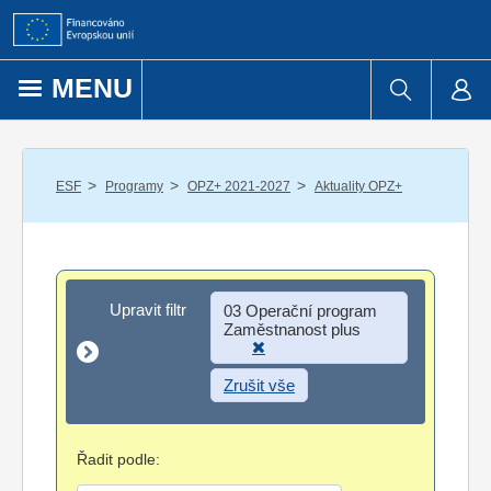
Přejít k obsahu
MENU
/
/
/
ESF
Programy
OPZ+ 2021-2027
Aktuality OPZ+
Upravit filtr
Upravit filtr
03 Operační program
Zaměstnanost plus
Zrušit vše
Řadit podle: