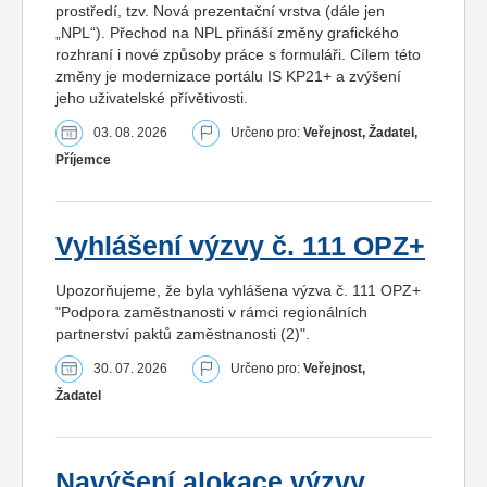
prostředí, tzv. Nová prezentační vrstva (dále jen
„NPL“). Přechod na NPL přináší změny grafického
rozhraní i nové způsoby práce s formuláři. Cílem této
změny je modernizace portálu IS KP21+ a zvýšení
jeho uživatelské přívětivosti.
03. 08. 2026
Určeno pro:
Veřejnost, Žadatel,
Příjemce
Vyhlášení výzvy č. 111 OPZ+
Upozorňujeme, že byla vyhlášena výzva č. 111 OPZ+
"Podpora zaměstnanosti v rámci regionálních
partnerství paktů zaměstnanosti (2)".
30. 07. 2026
Určeno pro:
Veřejnost,
Žadatel
Navýšení alokace výzvy