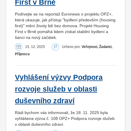
First v Brně
Podívejte se na reportáž Euronews o projektu OPZ+,
která ukazuje, jak přístup "bydlení především (housing
first)" mění životy lidí bez domova. Projekt Housing
First v Brně pomáhá lidem získat stabilní bydlení a
šanci na nový začátek.
15. 12. 2025
Určeno pro:
Veřejnost, Žadatel,
Příjemce
Vyhlášení výzvy Podpora
rozvoje služeb v oblasti
duševního zdraví
Rádi bychom vás informovali, že 18. 11. 2025 byla
vyhlášena výzva č. 108 OPZ+ Podpora rozvoje služeb
v oblasti duševního zdraví.