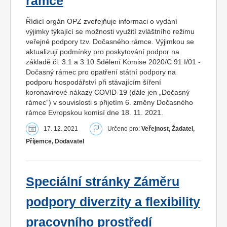
rámce
Řídicí orgán OPZ zveřejňuje informaci o vydání
výjimky týkající se možnosti využití zvláštního režimu
veřejné podpory tzv. Dočasného rámce. Výjimkou se
aktualizují podmínky pro poskytování podpor na
základě čl. 3.1 a 3.10 Sdělení Komise 2020/C 91 I/01 -
Dočasný rámec pro opatření státní podpory na
podporu hospodářství při stávajícím šíření
koronavirové nákazy COVID-19 (dále jen „Dočasný
rámec“) v souvislosti s přijetím 6. změny Dočasného
rámce Evropskou komisí dne 18. 11. 2021.
17. 12. 2021
Určeno pro:
Veřejnost, Žadatel,
Příjemce, Dodavatel
Speciální stránky Záměru
podpory diverzity a flexibility
pracovního prostředí