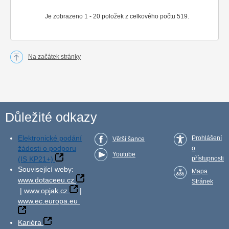
Je zobrazeno 1 - 20 položek z celkového počtu 519.
Na začátek stránky
Důležité odkazy
Elektronické podání
Prohlášení
Větší šance
žádosti o podporu
o
Youtube
(IS KP21+)
přístupnosti
Související weby:
Mapa
www.dotaceeu.cz
Stránek
|
www.opjak.cz
|
www.ec.europa.eu
Kariéra