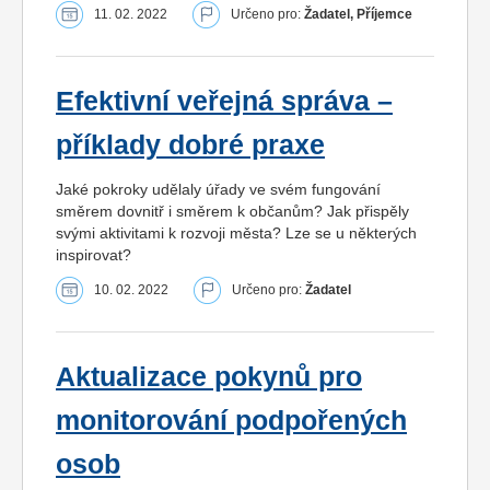
11. 02. 2022
Určeno pro:
Žadatel, Příjemce
Efektivní veřejná správa –
příklady dobré praxe
Jaké pokroky udělaly úřady ve svém fungování
směrem dovnitř i směrem k občanům? Jak přispěly
svými aktivitami k rozvoji města? Lze se u některých
inspirovat?
10. 02. 2022
Určeno pro:
Žadatel
Aktualizace pokynů pro
monitorování podpořených
osob