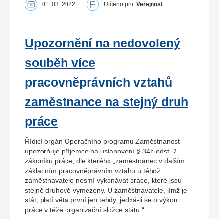
01. 03. 2022
Určeno pro:
Veřejnost
Upozornění na nedovolený
souběh více
pracovněprávních vztahů
zaměstnance na stejný druh
práce
Řídicí orgán Operačního programu Zaměstnanost
upozorňuje příjemce na ustanovení § 34b odst. 2
zákoníku práce, dle kterého „zaměstnanec v dalším
základním pracovněprávním vztahu u téhož
zaměstnavatele nesmí vykonávat práce, které jsou
stejně druhově vymezeny. U zaměstnavatele, jímž je
stát, platí věta první jen tehdy, jedná-li se o výkon
práce v téže organizační složce státu.“