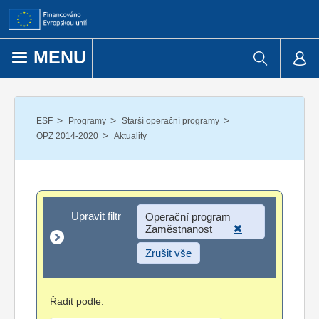
Přejít k obsahu
MENU
/
/
/
ESF
Programy
Starší operační programy
/
OPZ 2014-2020
Aktuality
Upravit filtr
Upravit filtr
Operační program
Zaměstnanost
Zrušit vše
Řadit podle: