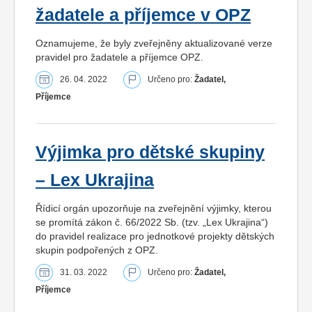
žadatele a příjemce v OPZ
Oznamujeme, že byly zveřejněny aktualizované verze
pravidel pro žadatele a příjemce OPZ.
26. 04. 2022
Určeno pro:
Žadatel,
Příjemce
Výjimka pro dětské skupiny
– Lex Ukrajina
Řídicí orgán upozorňuje na zveřejnění výjimky, kterou
se promítá zákon č. 66/2022 Sb. (tzv. „Lex Ukrajina“)
do pravidel realizace pro jednotkové projekty dětských
skupin podpořených z OPZ.
31. 03. 2022
Určeno pro:
Žadatel,
Příjemce