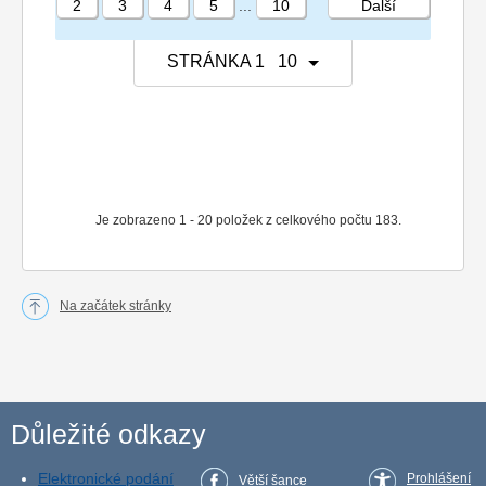
2
3
4
5
...
10
Další
STRÁNKA 1 10
Je zobrazeno 1 - 20 položek z celkového počtu 183.
Na začátek stránky
Důležité odkazy
Elektronické podání
Prohlášení
Větší šance