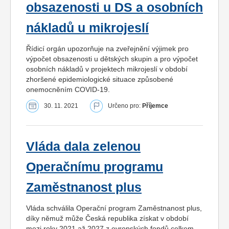
obsazenosti u DS a osobních
nákladů u mikrojeslí
Řídicí orgán upozorňuje na zveřejnění výjimek pro
výpočet obsazenosti u dětských skupin a pro výpočet
osobních nákladů v projektech mikrojeslí v období
zhoršené epidemiologické situace způsobené
onemocněním COVID-19.
30. 11. 2021
Určeno pro:
Příjemce
Vláda dala zelenou
Operačnímu programu
Zaměstnanost plus
Vláda schválila Operační program Zaměstnanost plus,
díky němuž může Česká republika získat v období
mezi roky 2021 až 2027 z evropských fondů celkem