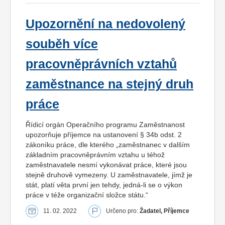
Upozornění na nedovolený
souběh více
pracovněprávních vztahů
zaměstnance na stejný druh
práce
Řídicí orgán Operačního programu Zaměstnanost
upozorňuje příjemce na ustanovení § 34b odst. 2
zákoníku práce, dle kterého „zaměstnanec v dalším
základním pracovněprávním vztahu u téhož
zaměstnavatele nesmí vykonávat práce, které jsou
stejně druhově vymezeny. U zaměstnavatele, jímž je
stát, platí věta první jen tehdy, jedná-li se o výkon
práce v téže organizační složce státu.“
11. 02. 2022
Určeno pro:
Žadatel, Příjemce