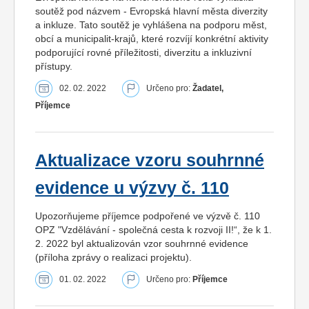
soutěž pod názvem - Evropská hlavní města diverzity
a inkluze. Tato soutěž je vyhlášena na podporu měst,
obcí a municipalit-krajů, které rozvíjí konkrétní aktivity
podporující rovné příležitosti, diverzitu a inkluzivní
přístupy.
02. 02. 2022
Určeno pro:
Žadatel,
Příjemce
Aktualizace vzoru souhrnné
evidence u výzvy č. 110
Upozorňujeme příjemce podpořené ve výzvě č. 110
OPZ "Vzdělávání - společná cesta k rozvoji II!“, že k 1.
2. 2022 byl aktualizován vzor souhrnné evidence
(příloha zprávy o realizaci projektu).
01. 02. 2022
Určeno pro:
Příjemce