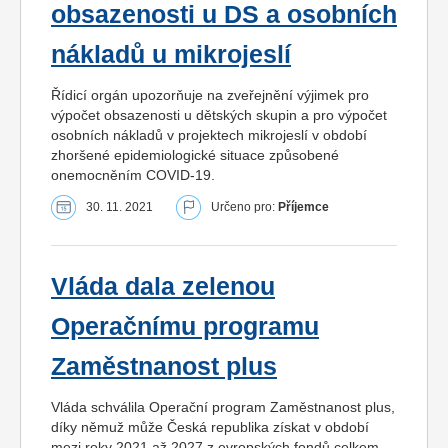
obsazenosti u DS a osobních
nákladů u mikrojeslí
Řídicí orgán upozorňuje na zveřejnění výjimek pro
výpočet obsazenosti u dětských skupin a pro výpočet
osobních nákladů v projektech mikrojeslí v období
zhoršené epidemiologické situace způsobené
onemocněním COVID-19.
30. 11. 2021
Určeno pro:
Příjemce
Vláda dala zelenou
Operačnímu programu
Zaměstnanost plus
Vláda schválila Operační program Zaměstnanost plus,
díky němuž může Česká republika získat v období
mezi roky 2021 až 2027 z evropských fondů celkem