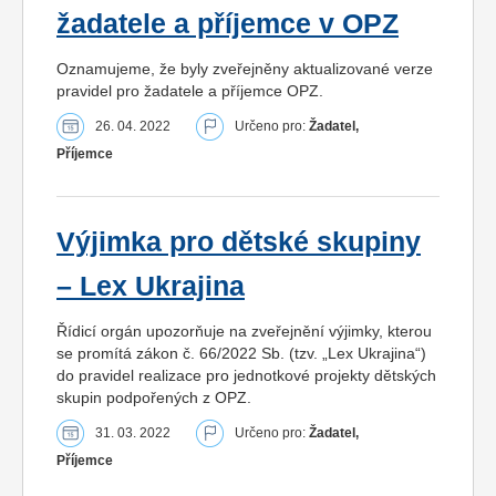
žadatele a příjemce v OPZ
Oznamujeme, že byly zveřejněny aktualizované verze
pravidel pro žadatele a příjemce OPZ.
26. 04. 2022
Určeno pro:
Žadatel,
Příjemce
Výjimka pro dětské skupiny
– Lex Ukrajina
Řídicí orgán upozorňuje na zveřejnění výjimky, kterou
se promítá zákon č. 66/2022 Sb. (tzv. „Lex Ukrajina“)
do pravidel realizace pro jednotkové projekty dětských
skupin podpořených z OPZ.
31. 03. 2022
Určeno pro:
Žadatel,
Příjemce