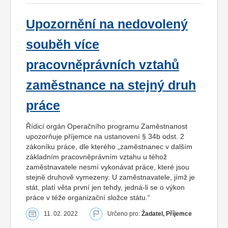
Upozornění na nedovolený
souběh více
pracovněprávních vztahů
zaměstnance na stejný druh
práce
Řídicí orgán Operačního programu Zaměstnanost
upozorňuje příjemce na ustanovení § 34b odst. 2
zákoníku práce, dle kterého „zaměstnanec v dalším
základním pracovněprávním vztahu u téhož
zaměstnavatele nesmí vykonávat práce, které jsou
stejně druhově vymezeny. U zaměstnavatele, jímž je
stát, platí věta první jen tehdy, jedná-li se o výkon
práce v téže organizační složce státu.“
11. 02. 2022
Určeno pro:
Žadatel, Příjemce