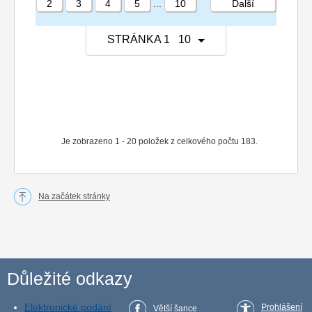
2
3
4
5
...
10
Další
STRÁNKA 1 10
Je zobrazeno 1 - 20 položek z celkového počtu 183.
Na začátek stránky
Důležité odkazy
Elektronické podání
Prohlášení
Větší šance