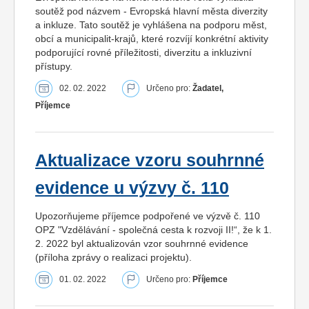
soutěž pod názvem - Evropská hlavní města diverzity
a inkluze. Tato soutěž je vyhlášena na podporu měst,
obcí a municipalit-krajů, které rozvíjí konkrétní aktivity
podporující rovné příležitosti, diverzitu a inkluzivní
přístupy.
02. 02. 2022
Určeno pro:
Žadatel,
Příjemce
Aktualizace vzoru souhrnné
evidence u výzvy č. 110
Upozorňujeme příjemce podpořené ve výzvě č. 110
OPZ "Vzdělávání - společná cesta k rozvoji II!“, že k 1.
2. 2022 byl aktualizován vzor souhrnné evidence
(příloha zprávy o realizaci projektu).
01. 02. 2022
Určeno pro:
Příjemce