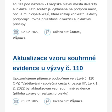
soutěž pod názvem - Evropská hlavní města diverzity
a inkluze. Tato soutěž je vyhlášena na podporu měst,
obcí a municipalit-krajů, které rozvíjí konkrétní aktivity
podporující rovné příležitosti, diverzitu a inkluzivní
přístupy.
02. 02. 2022
Určeno pro:
Žadatel,
Příjemce
Aktualizace vzoru souhrnné
evidence u výzvy č. 110
Upozorňujeme příjemce podpořené ve výzvě č. 110
OPZ "Vzdělávání - společná cesta k rozvoji II!“, že k 1.
2. 2022 byl aktualizován vzor souhrnné evidence
(příloha zprávy o realizaci projektu).
01. 02. 2022
Určeno pro:
Příjemce