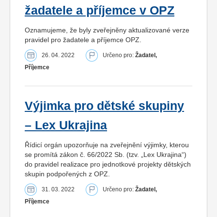
žadatele a příjemce v OPZ
Oznamujeme, že byly zveřejněny aktualizované verze
pravidel pro žadatele a příjemce OPZ.
26. 04. 2022
Určeno pro:
Žadatel,
Příjemce
Výjimka pro dětské skupiny
– Lex Ukrajina
Řídicí orgán upozorňuje na zveřejnění výjimky, kterou
se promítá zákon č. 66/2022 Sb. (tzv. „Lex Ukrajina“)
do pravidel realizace pro jednotkové projekty dětských
skupin podpořených z OPZ.
31. 03. 2022
Určeno pro:
Žadatel,
Příjemce