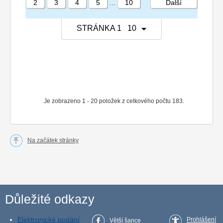
2
3
4
5
...
10
Další
STRÁNKA 1 10
Je zobrazeno 1 - 20 položek z celkového počtu 183.
Na začátek stránky
Důležité odkazy
Elektronické podání
Prohlášení
Větší šance