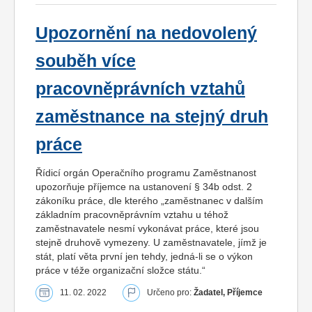
Upozornění na nedovolený
souběh více
pracovněprávních vztahů
zaměstnance na stejný druh
práce
Řídicí orgán Operačního programu Zaměstnanost
upozorňuje příjemce na ustanovení § 34b odst. 2
zákoníku práce, dle kterého „zaměstnanec v dalším
základním pracovněprávním vztahu u téhož
zaměstnavatele nesmí vykonávat práce, které jsou
stejně druhově vymezeny. U zaměstnavatele, jímž je
stát, platí věta první jen tehdy, jedná-li se o výkon
práce v téže organizační složce státu.“
11. 02. 2022
Určeno pro:
Žadatel, Příjemce