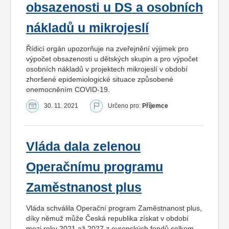
obsazenosti u DS a osobních
nákladů u mikrojeslí
Řídicí orgán upozorňuje na zveřejnění výjimek pro
výpočet obsazenosti u dětských skupin a pro výpočet
osobních nákladů v projektech mikrojeslí v období
zhoršené epidemiologické situace způsobené
onemocněním COVID-19.
30. 11. 2021
Určeno pro:
Příjemce
Vláda dala zelenou
Operačnímu programu
Zaměstnanost plus
Vláda schválila Operační program Zaměstnanost plus,
díky němuž může Česká republika získat v období
mezi roky 2021 až 2027 z evropských fondů celkem