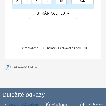
2
3
4
5
...
10
Další
STRÁNKA 1 10
Je zobrazeno 1 - 20 položek z celkového počtu 183.
Na začátek stránky
Důležité odkazy
Elektronické podání
Prohlášení
Větší šance