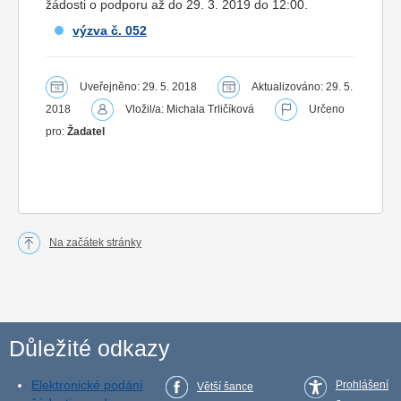
žádosti o podporu až do 29. 3. 2019 do 12:00.
výzva č. 052
Uveřejněno: 29. 5. 2018
Aktualizováno: 29. 5.
2018
Vložil/a: Michala Trličíková
Určeno
pro:
Žadatel
Na začátek stránky
Důležité odkazy
Elektronické podání
Prohlášení
Větší šance