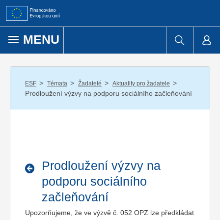
Přejít k obsahu
MENU
/
/
/
/
ESF
Témata
Žadatelé
Aktuality pro žadatele
Prodloužení výzvy na podporu sociálního začleňování
Prodloužení výzvy na
podporu sociálního
začleňování
Upozorňujeme, že ve výzvě č. 052 OPZ lze předkládat