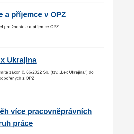
le a příjemce v OPZ
el pro žadatele a příjemce OPZ.
x Ukrajina
mítá zákon č. 66/2022 Sb. (tzv. „Lex Ukrajina“) do
 podpořených z OPZ.
ěh více pracovněprávních
ruh práce