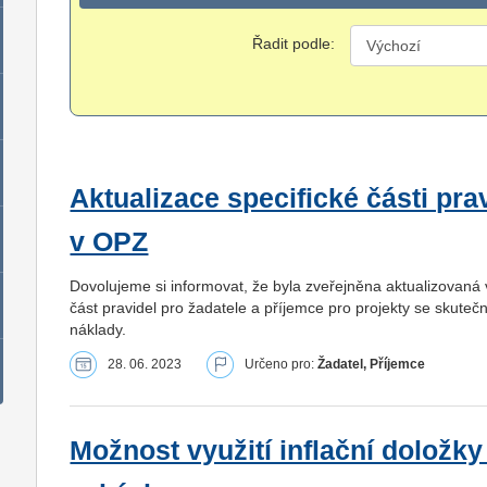
Řadit podle:
Aktualizace specifické části pra
v OPZ
Dovolujeme si informovat, že byla zveřejněna aktualizovaná v
část pravidel pro žadatele a příjemce pro projekty se skuteč
náklady.
28. 06. 2023
Určeno pro:
Žadatel, Příjemce
Možnost využití inflační doložk