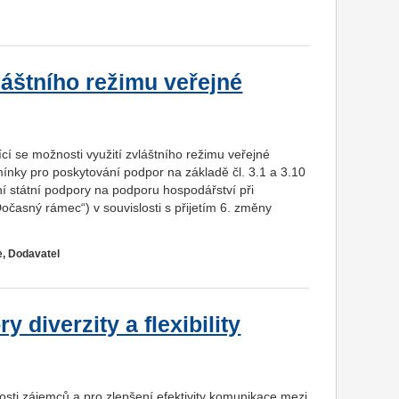
láštního režimu veřejné
ící se možnosti využití zvláštního režimu veřejné
ínky pro poskytování podpor na základě čl. 3.1 a 3.10
í státní podpory na podporu hospodářství při
očasný rámec“) v souvislosti s přijetím 6. změny
e, Dodavatel
 diverzity a flexibility
osti zájemců a pro zlepšení efektivity komunikace mezi