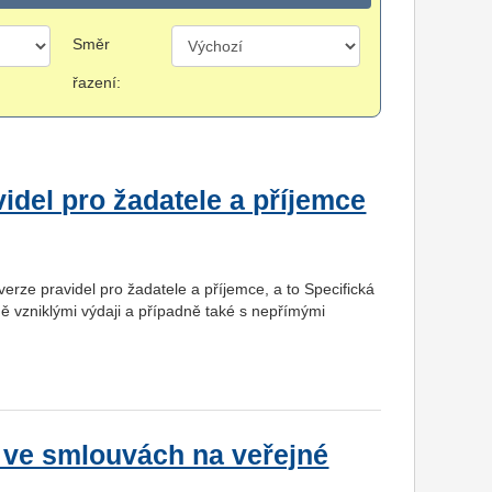
Směr
řazení:
videl pro žadatele a příjemce
erze pravidel pro žadatele a příjemce, a to Specifická
ně vzniklými výdaji a případně také s nepřímými
y ve smlouvách na veřejné