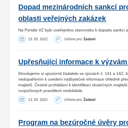
Dopad mezinárodních sankcí pro
oblasti veřejných zakázek
Na Portále VZ bylo uveřejněno stanovisko k dopadu sankcí p
23. 05. 2022
Určeno pro:
Žadatel
Upřesňující informace k výzvám
Dovolujeme si upozornit žadatele ve výzvách č. 141 a 142, že
nedopatřením k uvedení nadbytečné informace ohledně předk
majitelů. Čestné prohlášení k identifikaci skutečných majite
rozpočtových pravidlech nedokládá.
13. 05. 2022
Určeno pro:
Žadatel
Program na bezúročné úvěry pro 