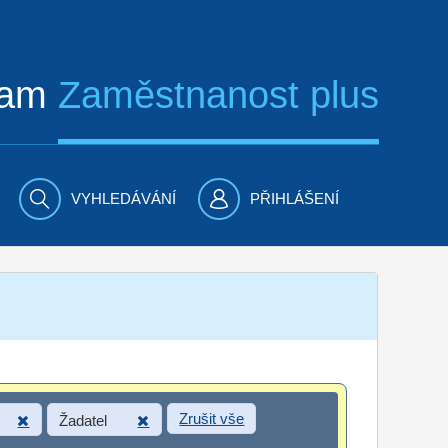
ram
Zaměstnanost plus
VYHLEDÁVÁNÍ
PŘIHLÁŠENÍ
Zrušit vše
Žadatel