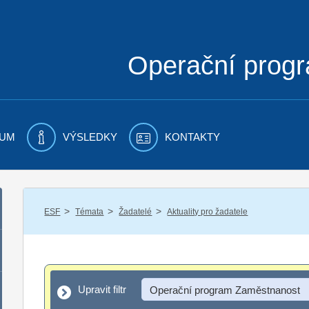
Operační prog
UM
VÝSLEDKY
KONTAKTY
/
/
/
ESF
Témata
Žadatelé
Aktuality pro žadatele
Upravit filtr
Upravit filtr
Operační program Zaměstnanost