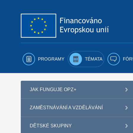
Přejít k obsahu
PROGRAMY
TÉMATA
FÓR
JAK FUNGUJE OPZ+
ZAMĚSTNÁVÁNÍ A VZDĚLÁVÁNÍ
DĚTSKÉ SKUPINY