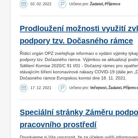
02. 02. 2022
Určeno pro:
Žadatel, Příjemce
Prodloužení možnosti využití zv
podpory tzv. Dočasného rámce
Řídicí orgán OPZ zveřejňuje informaci o vydání výjimky týkaj
podpory tzv. Dočasného rámce. Výjimkou se aktualizují podm
Sdělení Komise 2020/C 91 I/01 - Dočasný rámec pro opatřen
stávajícím šíření koronavirové nákazy COVID-19 (dále jen „D
Dočasného rámce Evropskou komisí dne 18. 11. 2021.
17. 12. 2021
Určeno pro:
Veřejnost, Žadatel, Příjemc
Speciální stránky Záměru podpory
pracovního prostředí
Dovolujeme si Vás upozornit, že za účelem vyšší informovan