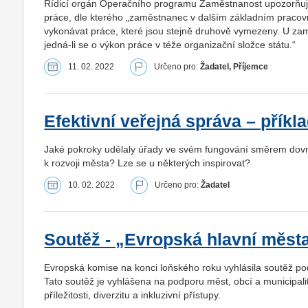
Řídicí orgán Operačního programu Zaměstnanost upozorňuje
práce, dle kterého „zaměstnanec v dalším základním praco
vykonávat práce, které jsou stejně druhově vymezeny. U zaměst
jedná-li se o výkon práce v téže organizační složce státu.“
11. 02. 2022
Určeno pro:
Žadatel, Příjemce
Efektivní veřejná správa – příkl
Jaké pokroky udělaly úřady ve svém fungování směrem dovni
k rozvoji města? Lze se u některých inspirovat?
10. 02. 2022
Určeno pro:
Žadatel
Soutěž - „Evropská hlavní města
Evropská komise na konci loňského roku vyhlásila soutěž pod
Tato soutěž je vyhlášena na podporu měst, obcí a municipalit-k
příležitosti, diverzitu a inkluzivní přístupy.