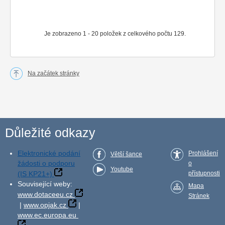
Je zobrazeno 1 - 20 položek z celkového počtu 129.
Na začátek stránky
Důležité odkazy
Elektronické podání
Prohlášení
Větší šance
žádosti o podporu
o
Youtube
(IS KP21+)
přístupnosti
Související weby:
Mapa
www.dotaceeu.cz
Stránek
|
www.opjak.cz
|
www.ec.europa.eu