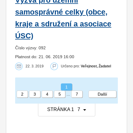
Výzva pro územní
samosprávné celky (obce,
kraje a sdružení a asociace
ÚSC)
Číslo výzvy: 092
Platnost do: 21. 06. 2019 16:00
22. 3. 2019
Určeno pro:
Veřejnost, Žadatel
1
2
3
4
5
...
7
Další
STRÁNKA 1 7