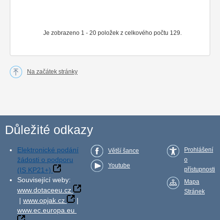
Je zobrazeno 1 - 20 položek z celkového počtu 129.
Na začátek stránky
Důležité odkazy
Elektronické podání
Prohlášení
Větší šance
žádosti o podporu
o
Youtube
(IS KP21+)
přístupnosti
Související weby:
Mapa
www.dotaceeu.cz
Stránek
|
www.opjak.cz
|
www.ec.europa.eu