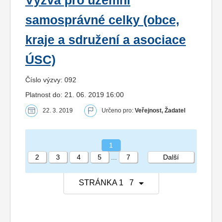
Výzva pro územní
samosprávné celky (obce,
kraje a sdružení a asociace
ÚSC)
Číslo výzvy: 092
Platnost do: 21. 06. 2019 16:00
22. 3. 2019
Určeno pro:
Veřejnost, Žadatel
1
2
3
4
5
...
7
Další
STRÁNKA 1 7