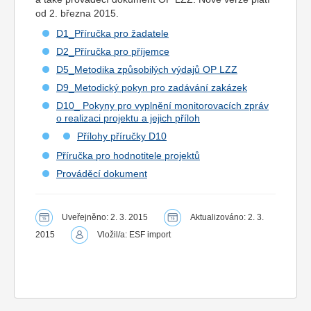
od 2. března 2015.
D1_Příručka pro žadatele
D2_Příručka pro příjemce
D5_Metodika způsobilých výdajů OP LZZ
D9_Metodický pokyn pro zadávání zakázek
D10_ Pokyny pro vyplnění monitorovacích zpráv
o realizaci projektu a jejich příloh
Přílohy příručky D10
Příručka pro hodnotitele projektů
Prováděcí dokument
Uveřejněno: 2. 3. 2015
Aktualizováno: 2. 3.
2015
Vložil/a: ESF import