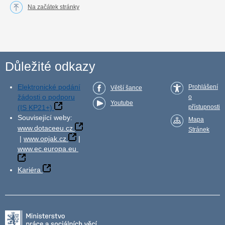
Na začátek stránky
Důležité odkazy
Elektronické podání
Prohlášení
Větší šance
žádosti o podporu
o
Youtube
(IS KP21+)
přístupnosti
Související weby:
Mapa
www.dotaceeu.cz
Stránek
|
www.opjak.cz
|
www.ec.europa.eu
Kariéra