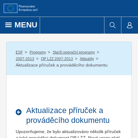
Přejít k obsahu
MENU
/
/
/
ESF
Programy
Starší operační programy
/
/
/
2007-2013
OP LZZ 2007-2013
Aktuality
Aktualizace příruček a prováděcího dokumentu
Aktualizace příruček a
prováděcího dokumentu
Upozorňujeme, že bylo aktualizováno několik příruček
a také prováděcí dokument OP LZZ. Nové verze platí