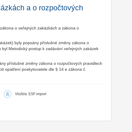
kázkách a o rozpočtových
 zákona o veřejných zakázkách a zákona o
akázek) byly popsány příslušné změny zákona o
án byl Metodický postup k zadávání veřejných zakázek
sány příslušné změny zákona o rozpočtových pravidlech
oti opatření poskytovatele dle § 14 e zákona č.
Vložil/a: ESF import