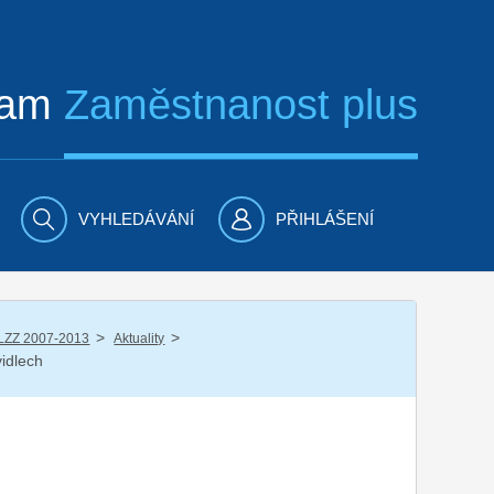
ram
Zaměstnanost plus
VYHLEDÁVÁNÍ
PŘIHLÁŠENÍ
/
/
LZZ 2007-2013
Aktuality
idlech