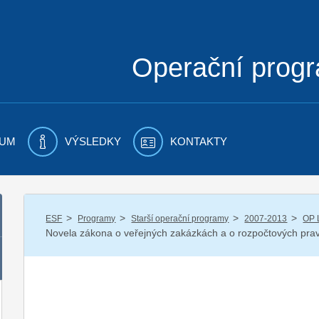
Operační prog
UM
VÝSLEDKY
KONTAKTY
/
/
/
/
ESF
Programy
Starší operační programy
2007-2013
OP 
Novela zákona o veřejných zakázkách a o rozpočtových prav