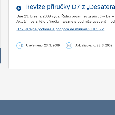
Revize příručky D7 z „Desater
Dne 23. března 2009 vydal Řídící orgán revizi příručky D7 
Aktuální verzi této příručky naleznete pod níže uvedeným o
D7 - Veřejná podpora a podpora de minimis v OP LZZ
Uveřejněno: 23. 3. 2009
Aktualizováno: 23. 3. 2009