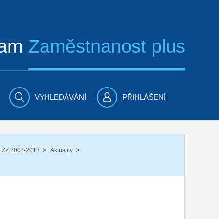
ram
Zaměstnanost plus
VYHLEDÁVÁNÍ
PŘIHLÁŠENÍ
/
/
LZZ 2007-2013
Aktuality