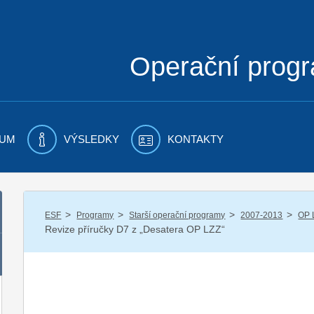
Operační prog
UM
VÝSLEDKY
KONTAKTY
/
/
/
/
ESF
Programy
Starší operační programy
2007-2013
OP 
Revize příručky D7 z „Desatera OP LZZ“