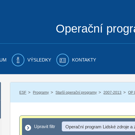
Operační prog
UM
VÝSLEDKY
KONTAKTY
/
/
/
/
ESF
Programy
Starší operační programy
2007-2013
OP 
Upravit filtr
Upravit filtr
Operační program Lidské zdroje a