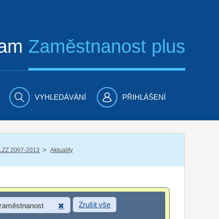
ram
Zaměstnanost plus
VYHLEDÁVÁNÍ
PŘIHLÁŠENÍ
/
LZZ 2007-2013
Aktuality
Zrušit vše
 zaměstnanost