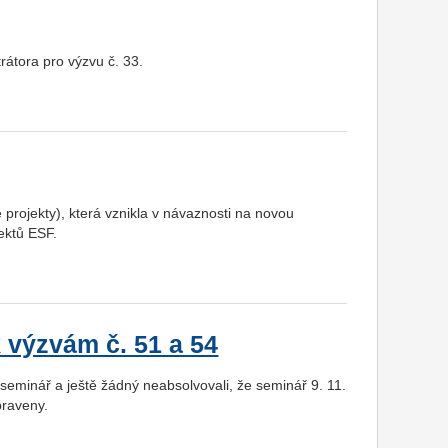
rátora pro výzvu č. 33.
projekty), která vznikla v návaznosti na novou
ektů ESF.
 výzvám č. 51 a 54
seminář a ještě žádný neabsolvovali, že seminář 9. 11.
praveny.