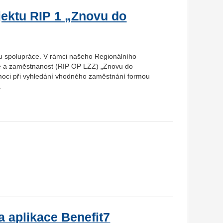
jektu RIP 1 „Znovu do
ou spolupráce. V rámci našeho Regionálního
je a zaměstnanost (RIP OP LZZ) „Znovu do
moci při vyhledání vhodného zaměstnání formou
.
 aplikace Benefit7