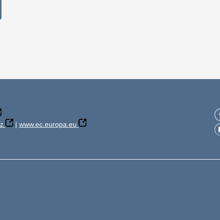
z
|
www.ec.europa.eu