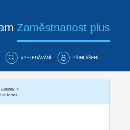
ram
Zaměstnanost plus
VYHLEDÁVÁNÍ
PŘIHLÁŠENÍ
/
Aktuality
ické formě