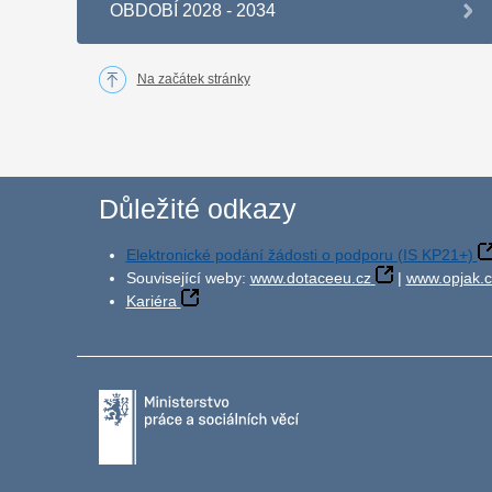
OBDOBÍ 2028 - 2034
Na začátek stránky
Důležité odkazy
Elektronické podání žádosti o podporu (IS KP21+)
Související weby:
www.dotaceeu.cz
|
www.opjak.c
Kariéra