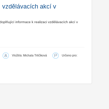
i vzdělávacích akcí v
plňující informace k realizaci vzdělávacích akcí v
Vložil/a: Michala Trličíková
Určeno pro: