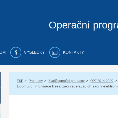
Operační prog
UM
VÝSLEDKY
KONTAKTY
/
/
/
/
ESF
Programy
Starší operační programy
OPZ 2014-2020
Doplňující informace k realizaci vzdělávacích akcí v elektron